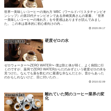
世界一美味しいコーヒーの淹れ方 WBC（ワールドバリスタチャンピオ
ンシップ）の第15代チャンピオンである井崎英典さんの著書、「世界
一美味しいコーヒーの淹れ方」を今更感はありますが読んでみまし
た。 この本は基本的に初心者向けの内...
2020.09.17
硬度ゼロの水
コーヒーを考える
ゼロウォーター〜ZERO WATER〜 僕は割と体が弱く、よく病院に行
くのですが、薬局でZERO WATERからだのみずという硬度ゼロの水を
見つけた。なんでも薬を飲むのに最適な水なんだとか。昔からあった
のかもしれないけど、目に付いたの...
2010.02.09
離れていた間のコーヒー業界の変
コーヒーを考える
化