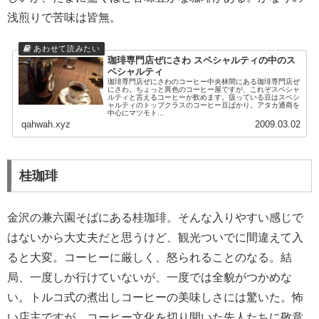
浅煎りで苦味は皆無。
珈琲専門店ぜにさわ スペシャルティの中のス
ペシャルティ
珈琲専門店ぜにさわのコーヒー中央林間にある珈琲専門店ぜ
にさわ。ちょっと異色のコーヒー屋ですが、これぞスペシャ
ルティと言えるコーヒーが飲めます。扱っている豆はスペシ
ャルティのトップクラスのコーヒー豆ばかり。アタカ通商を
中心にマツモト...
qahwah.xyz
2009.03.02
桂珈琲
金沢の兼六園そばにある桂珈琲。そんな入りやすい感じで
はないから大丈夫だと思うけど、観光ついでに間違えて入
ると大変。コーヒーに厳しく、怒られることのなる。結
局、一度しか行けていないが、一度では全貌がつかめな
い。トルコ式の煮出しコーヒーの美味しさには驚いた。怖
い店主ですが、コーヒー文化を切り開いた先人たちに敬意