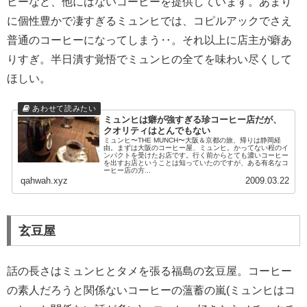
ヒーなど、他にはないコーヒーを提供しています。あまり
に個性豊かで凄すぎるミュンヒでは、コピルアックでさえ
普通のコーヒーになってしまう‥。それ以上に店主が癖あ
りすぎ。半日潰す覚悟でミュンヒの全てを味わい尽くして
ほしい。
ミュンヒは癖が強すぎる珍コーヒー店だが、
クオリティはとんでもない
ミュンヒ〜THE MUNCH〜大阪＆京都の旅、帰りは静岡経
由。まずは大阪のコーヒー屋、ミュンヒ。かってない程のイ
ンパクトを受けたお店です。行く前からとても濃いコーヒー
を出すお店ということは知っていたのですが、ある有名なコ
ーヒー店の方...
qahwah.xyz
2009.03.22
玄豆屋
話の長さはミュンヒとタメを張る福島の玄豆屋。コーヒー
の素人だろうと関係ないコーヒーの薀蓄の嵐(ミュンヒはコ