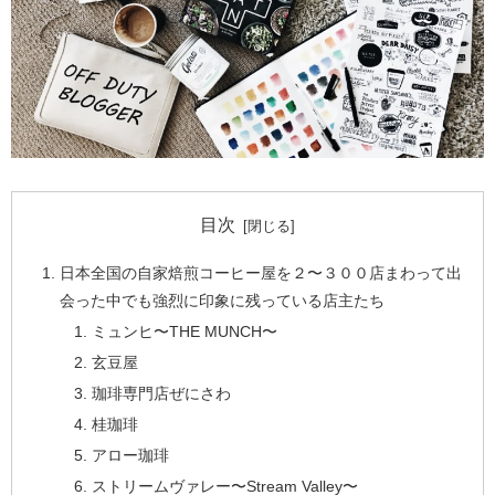
目次
日本全国の自家焙煎コーヒー屋を２〜３００店まわって出
会った中でも強烈に印象に残っている店主たち
ミュンヒ〜THE MUNCH〜
玄豆屋
珈琲専門店ぜにさわ
桂珈琲
アロー珈琲
ストリームヴァレー〜Stream Valley〜