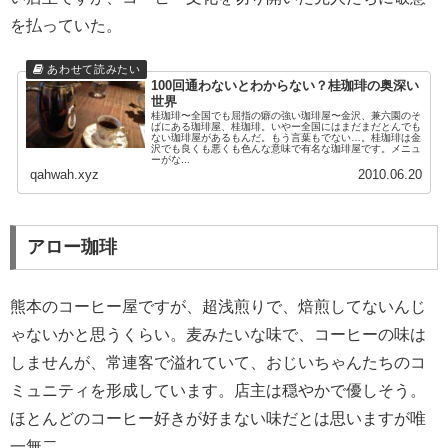
を払っていた。
100回通わないとわからない？桂珈琲の奥深い
世界
桂珈琲〜全国でも屈指の癖の強い珈琲屋〜金沢、兼六園のそ
ばにある珈琲屋、桂珈琲。いやー全国にはまだまだとんでも
ない珈琲屋があるもんだ。もう言葉もでない…。桂珈琲は金
沢でも良くも悪くも色んな意味で有名な珈琲屋です。メニュ
ーがな...
qahwah.xyz
2010.06.20
アロー珈琲
熊本のコーヒー屋ですが、超浅煎りで、焙煎してないんじ
ゃないかと思うくらい。麦みたいな味で、コーヒーの味は
しませんが、常連客で溢れていて、おじいちゃんたちのコ
ミュニティを形成しています。店主は穏やかで優しそう。
ほとんどのコーヒー好きが好まない味だとは思いますが唯
一無二。