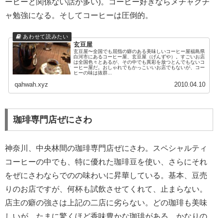
ーヒーと関係ない話が多い)。コーヒー好きならメチャクチ
ャ勉強になる。そしてコーヒーは圧倒的。
玄豆屋
玄豆屋〜全国でも屈指の癖のある美味しいコーヒー屋福島県
白河市にあるコーヒー屋、玄豆屋（げんずや）。すごいお店
は全国色々とあるが、その中でも異彩を放つとんでもないコ
ーヒー屋だ。おしゃれでもかっこいいお店でもないが、コー
ヒーの味は抜群...
qahwah.xyz
2010.04.10
珈琲専門店ぜにさわ
神奈川、中央林間の珈琲専門店ぜにさわ。スペシャルティ
コーヒーの中でも、特に優れた珈琲豆を使い、さらにそれ
をぜにさわならでのの味わいに昇華している。基本、豆売
りのお店ですが、何杯も試飲させてくれて、止まらない。
店主の癖の強さは上記の二店に劣らない。どの珈琲も美味
しいが、たまに驚くほど香味豊かな珈琲がある。かなりの