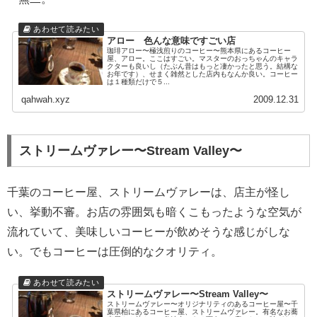
アロー 色んな意味ですごい店
珈琲アロー〜極浅煎りのコーヒー〜熊本県にあるコーヒー
屋、アロー。ここはすごい。マスターのおっちゃんのキャラ
クターも良いし（たぶん昔はもっと凄かったと思う。結構な
お年です）、せまく雑然とした店内もなんか良い。コーヒー
は１種類だけで５...
qahwah.xyz
2009.12.31
ストリームヴァレー〜Stream Valley〜
千葉のコーヒー屋、ストリームヴァレーは、店主が怪し
い、挙動不審。お店の雰囲気も暗くこもったような空気が
流れていて、美味しいコーヒーが飲めそうな感じがしな
い。でもコーヒーは圧倒的なクオリティ。
ストリームヴァレー〜Stream Valley〜
ストリームヴァレー〜オリジナリティのあるコーヒー屋〜千
葉県柏にあるコーヒー屋、ストリームヴァレー。有名なお蕎