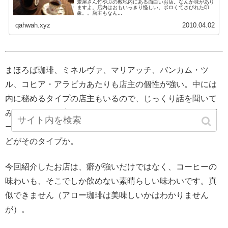
麦屋さん竹やぶの敷地内にある面白いお店。なんか味があり
ますよ。店内はおもいっきり怪しい。ボロくてさびれた印
象。。店主もなん...
qahwah.xyz
2010.04.02
まほろば珈琲、ミネルヴァ、マリアッチ、バンカム・ツ
ル、コヒア・アラビカあたりも店主の個性が強い。中には
内に秘めるタイプの店主もいるので、じっくり話を聞いて
みると、すごい方もいると思います。カフェ・ドゥ・ワゾ
ーとか、どりっぷ、ハーモニー、カフェ・ド・フルカワな
どがそのタイプか。
今回紹介したお店は、癖が強いだけではなく、コーヒーの
味わいも、そこでしか飲めない素晴らしい味わいです。真
似できません（アロー珈琲は美味しいかはわかりません
が）。