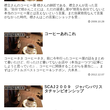
襟立さんのコーヒー屋 標さんの師匠である、襟立さんが言った言
葉、”自分で焙かんことには、ただの湯通し屋や”焙煎を自分でしないと
本当のコーヒー屋とは言えないという言葉。まだ自家焙煎なんて言葉
がなかった時代、標さんはこの言葉にショックを受...
2009.10.28
コーヒーあれこれ
コーヒーを考える
コーヒーネタ コーヒーネタ。前に今年行ったコーヒー屋の話をまとめ
て書いたけど、行ったけど書いてないお店や（本当は一つづつ記事に
しようと思っていた）、コーヒーに関係することがらを適当に…。ま
ずはシアトルズベストコーヒー＆シナボン。六本木...
2012.12.07
SCAJ２００９ ジャパンバリス
コーヒーを考える
タチャンピオンシップ