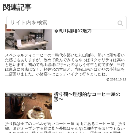
関連記事
スペシャルティコーヒーを牽引す
ネット通販が出来るコーヒー屋
る丸山珈琲の魅力
スペシャルティコーヒーの一時代を築いた丸山珈琲。勢いは落ち着い
た感じもありますが、改めて飲んでみてもやっぱりクオリティは高い
と思います。初めて丸山珈琲に行ったのはもう何年も前ですが、当時
は東京にお店はなく、軽井沢の本店と、当時出来たばかりの小諸店を
二店回りました。小諸店へはヒッチハイクで行きましたね。
2019.10.12
折り鶴〜理想的なコーヒー屋の
岡山県の自家焙煎店
形〜
折り鶴は全てのレベルが高いコーヒー屋 岡山にあるコーヒー屋、折り
鶴。まだオープンする前に見た外観はそんなに期待するほどでもなか