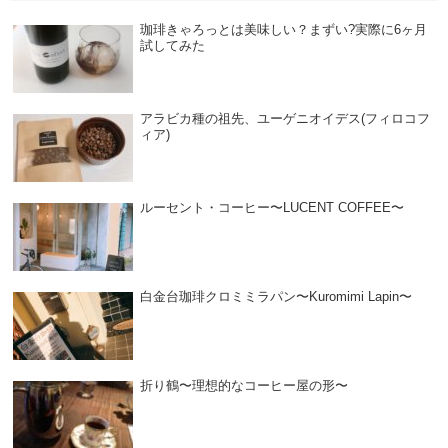
珈琲きゃろっとは美味しい？まずい?実際に6ヶ月
試してみた
アラビカ種の祖先、ユーゲニオイデス(フィロコフ
ィア)
ルーセント・コーヒー〜LUCENT COFFEE〜
白金台珈琲クロミミラパン〜Kuromimi Lapin〜
折り鶴〜理想的なコーヒー屋の形〜