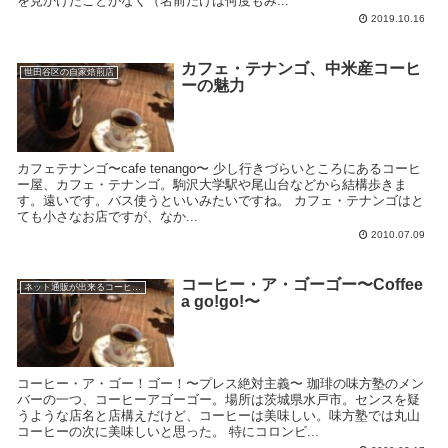
を見かけたことがなく（名前だけは何度もみ...
2019.10.16
カフェ・テナンゴ、中米産コーヒ
世田谷区の自家焙煎店
ーの魅力
カフェテナンゴ〜cafe tenango〜 少し行きづらいところにあるコーヒ
ー屋、カフェ・テナンゴ。駒沢大学駅や尾山台などから結構歩きま
す。遠いです。バス使うといいみたいですね。 カフェ・テナンゴはと
ても小さなお店ですが、なか...
2010.07.09
コーヒー・ア・ゴーゴー〜Coffee
ネット通販が出来るコーヒー屋
a go!go!〜
コーヒー・ア・ゴー！ゴー！〜プレス絶対主義〜 珈琲の味方塾のメン
バーの一つ、コーヒーアゴーゴー。場所は茨城県水戸市。センスを疑
うような店名と店構えだけど、コーヒーは美味しい。味方塾では丸山
コーヒーの次に美味しいと思った。 特にコロンビ...