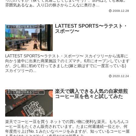
ったのですが（狭くて見過ごしてしまいそう）、店内はとても素敵。
雰囲気あるなぁ。入り口の狭さからこんなに奥行き...
2009.12.28
LATTEST SPORTS〜ラテスト・
ネット通販が出来るコーヒー屋
スポーツ〜
LATTEST SPORTS〜ラテスト・スポーツ〜 スカイツリーから浅草に
向かう途中に出来た商業施設？のミズマチ。6月にオープンしています
が、少し前に初めて行ってきました(嫁と娘はすでに一度言っている)
スカイツリーの...
2020.12.24
楽天で購入できる人気の自家焙煎
ネット通販が出来るコーヒー屋
コーヒー豆を色々と試してみた
楽天でコーヒー豆を買う ネットでの買い物に便利な楽天。もちろんコ
ーヒー豆もたくさん販売されています。たまに何週連続一位とか、何
年度売り上げNo.１みたいなページをみますが、知っているコーヒー屋