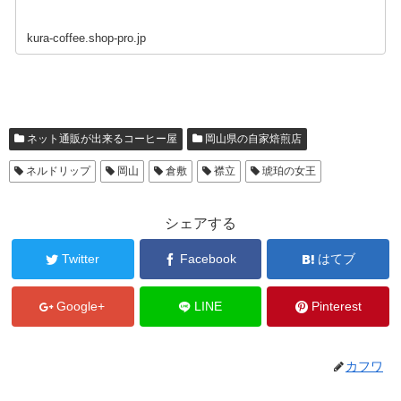
kura-coffee.shop-pro.jp
ネット通販が出来るコーヒー屋
岡山県の自家焙煎店
ネルドリップ
岡山
倉敷
襟立
琥珀の女王
シェアする
Twitter
Facebook
はてブ
Google+
LINE
Pinterest
カフワ