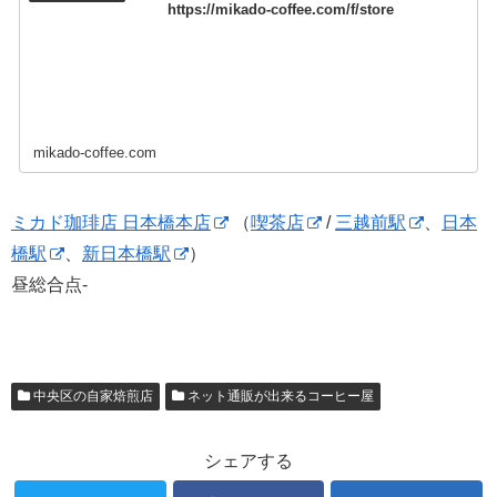
https://mikado-coffee.com/f/store
mikado-coffee.com
ミカド珈琲店 日本橋本店
（
喫茶店
/
三越前駅
、
日本
橋駅
、
新日本橋駅
）
昼総合点-
中央区の自家焙煎店
ネット通販が出来るコーヒー屋
シェアする