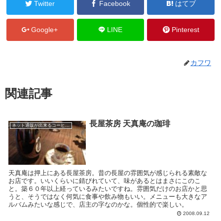
Twitter
Facebook
はてブ
Google+
LINE
Pinterest
カフワ
関連記事
長屋茶房 天真庵の珈琲
ネット通販が出来るコーヒー屋
天真庵は押上にある長屋茶房。昔の長屋の雰囲気が感じられる素敵な
お店です。いいくらいに錆びれていて、味があるとはまさにこのこ
と。築６０年以上経っているみたいですね。雰囲気だけのお店かと思
うと、そうではなく何気に食事や飲み物もいい。メニューも大きなア
ルバムみたいな感じで、店主の字なのかな。個性的で楽しい。
2008.09.12