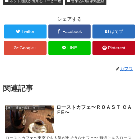
ネット通販が出来るコーヒー屋
台東区の自家焙煎店
シェアする
Twitter
Facebook
はてブ
Google+
LINE
Pinterest
カフワ
関連記事
ローストカフェ〜ＲＯＡＳＴ ＣＡ
ネット通販が出来るコーヒー屋
ＦE〜
ローストカフェ〜東京でも人気が出そうなカフェ〜 新潟にあるロース