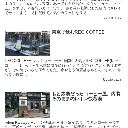
トカフェ。このお店は東京にあっても全然おかしくない、かっこいい
上、クオリティも高いカフェです。 赤と白を基調とした店内はキレイ
でかっこよく、それだけで人気のカフェになりそ...
2009.08.07
東京で飲むREC COFFEE
ネット通販が出来るコーヒー屋
REC COFFEE〜レックコーヒー〜 福岡の人気店REC COFFEE(レック
コーヒー)。もう何年も前に博多に行ったときに訪れたことがあります
が、その時は小さな屋台でした。今やもう何店舗もあるんですね。 知
らない間に...
2020.01.18
もと銭湯だったコーヒー屋、内装
ネット通販が出来るコーヒー屋
そのままのレボン快哉湯
rebon Kaisaiyu〜レボン快哉湯〜 また嫁が見つけてきたコーヒー屋で
す。下谷のレボン快哉湯。訪れた時は、1週間前にオープンしたばかり