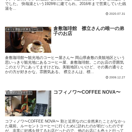
でした。 快哉湯という1928年に建てられ、2016年まで営業していた銭
湯を...
2020.07.31
倉敷珈琲館 襟立さんの唯一の弟
ネット通販が出来るコーヒー屋
子のお店
倉敷珈琲館〜観光地のコーヒー屋さん〜 岡山県倉敷の美観地区という
思いっきり観光地にあるコーヒー屋、倉敷珈琲館。このお店の雰囲気
このエリアにあってますけどね。美観地区いいけど、その裏の通りと
かの方が好きかな。雰囲気ある。 襟立さんは、標...
2009.12.27
コフィノワ〜COFFEE NOVA〜
台東区の自家焙煎店
コフィノワ〜COFFEE NOVA〜 割と近所なのに全然来たことがなかっ
た蔵前。ルーセントコーヒーに行くために訪れたのが初だったのです
が、非常に好感を持てるお店だったので、他のお店にも色々と行って