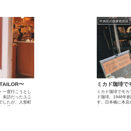
中央区の自家焙煎店
AILOR〜
ミカド珈琲で
R〜 一度行こうとし
ミカド珈琲でモカ
、未訪だったユニ
ド珈琲。1948
でしたが、人形町
す。日本橋に本店
うと思っていた
れているかも知れ
の三田で...