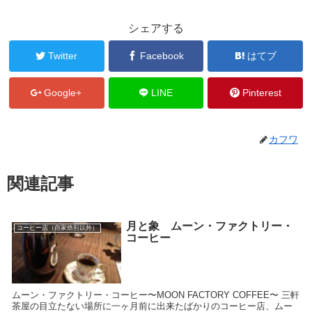
シェアする
Twitter
Facebook
はてブ
Google+
LINE
Pinterest
カフワ
関連記事
月と象 ムーン・ファクトリー・
コーヒー店（自家焙煎以外）
コーヒー
ムーン・ファクトリー・コーヒー〜MOON FACTORY COFFEE〜 三軒
茶屋の目立たない場所に一ヶ月前に出来たばかりのコーヒー店、ムー