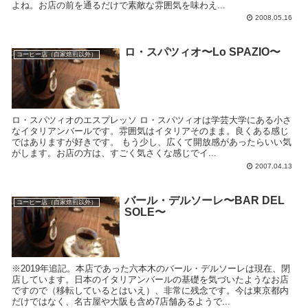
よね。お店の前を通るだけで素敵な雰囲気を味わえ...
2008.05.16
ロ・スパツィオ〜Lo SPAZIO〜
コーヒー店（自家焙煎以外）
ロ・スパツィオのエスプレッソ ロ・スパツィオは学芸大学にある小さ
なイタリアンバールです。雰囲気はイタリアそのまま。良くある感じ
ではありますが好きです。 もう少し、広くて開放感があったらいい気
がします。お店の方は、すごく気さくな感じでイ...
2007.04.13
バール・デルソーレ〜BAR DEL
コーヒー店（自家焙煎以外）
SOLE〜
※2019年追記。本店であった六本木のバール・デルソーレは現在、閉
店しています。日本のイタリアンバールの基礎を気づいたようなお店
ですので（移転しているとはいえ）、非常に残念です。今は東京都内
だけではなく、名古屋や大阪も含め7店舗あるようで...