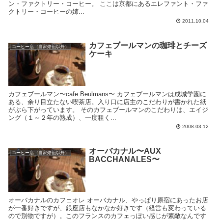
ン・ファクトリー・コーヒー。 ここは京都にあるエレファント・ファ
クトリー・コーヒーの姉...
2011.10.04
カフェブールマンの珈琲とチーズ
コーヒー店（自家焙煎以外）
ケーキ
カフェブールマン〜cafe Beulmans〜 カフェブールマンは成城学園に
ある、余り目立たない喫茶店。入り口に店主のこだわりが書かれた紙
がぶら下がっています。 そのカフェブールマンのこだわりは、エイジ
ング（１～２年の熟成）、一度粗く...
2008.03.12
オーバカナル〜AUX
コーヒー店（自家焙煎以外）
BACCHANALES〜
オーバカナルのカフェオレ オーバカナル、やっぱり原宿にあったお店
が一番好きですが、銀座店もなかなか好きです（経営も変わっている
ので別物ですが）。このフランスのカフェっぽい感じが素敵なんです