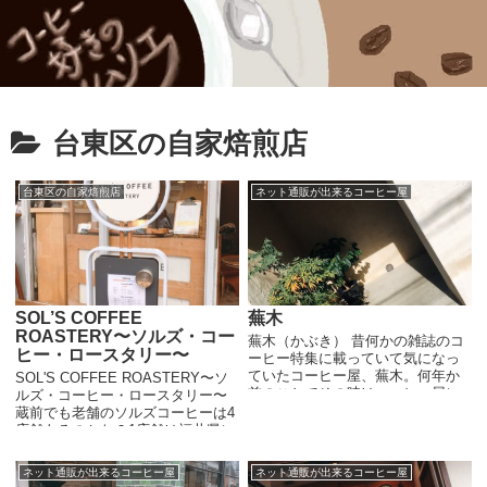
台東区の自家焙煎店
台東区の自家焙煎店
ネット通販が出来るコーヒー屋
SOL’S COFFEE
蕪木
ROASTERY〜ソルズ・コー
蕪木（かぶき） 昔何かの雑誌のコ
ヒー・ロースタリー〜
ーヒー特集に載っていて気になっ
ていたコーヒー屋、蕪木。何年か
SOL'S COFFEE ROASTERY〜ソ
前のことでその時はコーヒー屋に
ルズ・コーヒー・ロースタリー〜
全然行っていない時期でしたの
蔵前でも老舗のソルズコーヒーは4
で、良さそうだなぁくらいに思っ
店舗あるのかな？1店舗は福井県に
ていただけですが、蔵前だったん
あるソルズコーヒーラボラトリー
ですね（新御徒...
で、他の3店舗は蔵前周辺にありま
ネット通販が出来るコーヒー屋
ネット通販が出来るコーヒー屋
す。...