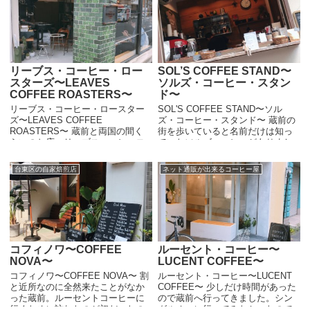
リーブス・コーヒー・ロー
SOL’S COFFEE STAND〜
スターズ〜LEAVES
ソルズ・コーヒー・スタン
COFFEE ROASTERS〜
ド〜
リーブス・コーヒー・ロースター
SOL'S COFFEE STAND〜ソル
ズ〜LEAVES COFFEE
ズ・コーヒー・スタンド〜 蔵前の
ROASTERS〜 蔵前と両国の間く
街を歩いていると名前だけは知っ
らいのお店、リーブスコーヒーロ
ていたソルズコーヒーがありまし
ースターズ。ここが一番今っぽい
たので寄ってみました。蔵前のコ
かな。スペシャルティらしさ全開
ーヒー屋の中でも有名店だと思う
台東区の自家焙煎店
ネット通販が出来るコーヒー屋
のお店。かつ一番海外ぽいかっこ
けど、こんな小さなコーヒース
よさが...
タ...
コフィノワ〜COFFEE
ルーセント・コーヒー〜
NOVA〜
LUCENT COFFEE〜
コフィノワ〜COFFEE NOVA〜 割
ルーセント・コーヒー〜LUCENT
と近所なのに全然来たことがなか
COFFEE〜 少しだけ時間があった
った蔵前。ルーセントコーヒーに
ので蔵前へ行ってきました。シン
行くために訪れたのが初だったの
グルオーに行ってみたかったので