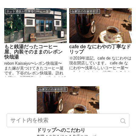
ですが、非常に好感を持てるお店
すが、今は営業してないようなの
だったので、他のお店にも色々と
で他に何かないかなと検索。少し
ネット通販が出来るコーヒー屋
台東区の自家焙煎店
行っていました。 蔵前は、東...
調べてみると蔵前にはコーヒー屋
が...
もと銭湯だったコーヒー
cafe de なにわやの丁寧なド
屋、内装そのままのレボン
リップ
快哉湯
※2019年追記。cafe de なにわやは
現在閉店しています。 cafe de な
rebon Kaisaiyu〜レボン快哉湯〜
にわや〜浅草らしいコーヒー屋〜
また嫁が見つけてきたコーヒー屋
cafe de なにわや、浅草にある小さ
です。下谷のレボン快哉湯。訪れ
なコーヒー店。もと小料理屋だと
た時は、1週間前にオープンしたば
いうお店は、雰囲気があって好き
かりでした。 快哉湯という1928年
です...
に建てられ、2016年まで営業して
台東区の自家焙煎店
いた銭湯を...
カフェ・バッハ、ペーパー
ドリップへのこだわり