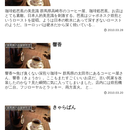
珈琲処芭蕉の美意識 群馬県高崎市のコーヒー屋、珈琲処芭蕉。お店は
とても素敵。日本人的美意識を刺激する。芭蕉はジャポネスク焙煎と
いうローストを提唱。ようは日本の軟水にあって深すぎないロースト
のようだ。ヨーロッパは硬水だから深く焼いている...
2010.03.28
響香
群馬県の自家焙煎店
響香〜焦げ臭くない深煎り珈琲〜 群馬県の太田市にあるコーヒー屋さ
ん、響香（きょうか）。ここもまたすごくいいお店だ。古い民家を改
装したのかな？見た瞬間に気に入ってしまいました。店内には焙煎機
が二台。フジローヤルとラッキー、両方直火。 と...
2010.03.20
きゃらばん
群馬県の自家焙煎店