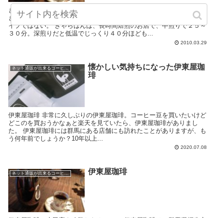
きゃらばん〜長時間焙煎〜 こちらも群馬県高崎市にあるコーヒー屋、
きゃらばん。古い喫茶店、銀座の藩みたいな内装はあんまり好きなタ
イプではない。 きゃらばんは、長時間焙煎のお店で、中煎りで２５～
３０分。深煎りだと低温でじっくり４０分ほども...
2010.03.29
懐かしい気持ちになった伊東屋珈
ネット通販が出来るコーヒー屋
琲
伊東屋珈琲 非常に久しぶりの伊東屋珈琲。コーヒー豆を買いたいけど
どこのを買おうかなぁと楽天を見ていたら、伊東屋珈琲がありまし
た。 伊東屋珈琲には群馬にある店舗にも訪れたことがありますが、も
う何年前でしょうか？10年以上...
2020.07.08
伊東屋珈琲
ネット通販が出来るコーヒー屋