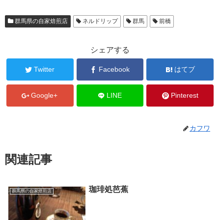
群馬県の自家焙煎店
ネルドリップ
群馬
前橋
シェアする
Twitter
Facebook
はてブ
Google+
LINE
Pinterest
カフワ
関連記事
珈琲処芭蕉
群馬県の自家焙煎店