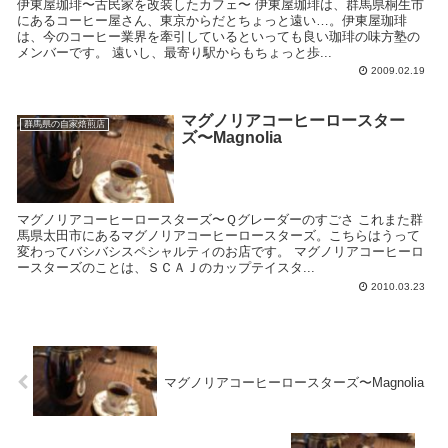
伊東屋珈琲〜古民家を改装したカフェ〜 伊東屋珈琲は、群馬県桐生市
にあるコーヒー屋さん、東京からだとちょっと遠い…。伊東屋珈琲
は、今のコーヒー業界を牽引しているといっても良い珈琲の味方塾の
メンバーです。 遠いし、最寄り駅からもちょっと歩...
2009.02.19
マグノリアコーヒーロースター
群馬県の自家焙煎店
ズ〜Magnolia
マグノリアコーヒーロースターズ〜Ｑグレーダーのすごさ これまた群
馬県太田市にあるマグノリアコーヒーロースターズ。こちらはうって
変わってバシバシスペシャルティのお店です。 マグノリアコーヒーロ
ースターズのことは、ＳＣＡＪのカップテイスタ...
2010.03.23
マグノリアコーヒーロースターズ〜Magnolia