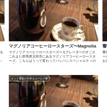
マグノリアコーヒーロースターズ〜Magnolia
る
マグノリアコーヒーロースターズ〜Ｑグレーダーのすごさ
響
これまた群馬県太田市にあるマグノリアコーヒーロースタ
ー
い
ーズ。こちらはうって変わってバシバシスペシャルティの
お
て
お店です。 マグノリアコーヒーロースターズのことは、Ｓ
て
ＣＡＪのカップテイスタ...
ラ
ネット通販が出来るコーヒー屋