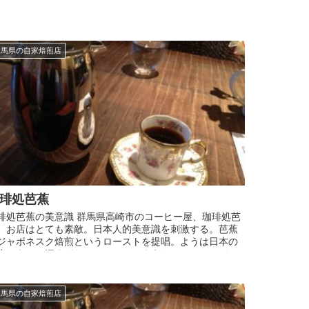
群馬県の自家焙煎店
琲処芭蕉
琲処芭蕉の美意識 群馬県高崎市のコーヒー屋、珈琲処芭
。お店はとても素敵。日本人的美意識を刺激する。芭蕉
ジャポネスク焙煎というローストを提唱。ようは日本の
水にあって深すぎないローストのようだ。ヨーロッパは
水だから深く焼いている...
群馬県の自家焙煎店