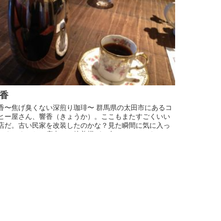
響香
香〜焦げ臭くない深煎り珈琲〜 群馬県の太田市にあるコ
ヒー屋さん、響香（きょうか）。ここもまたすごくいい
店だ。古い民家を改装したのかな？見た瞬間に気に入っ
しまいました。店内には焙煎機が二台。フジローヤルと
ッキー、両方直火。 と...