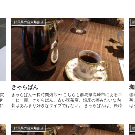
群馬県の自家焙煎店
きゃらばん
珈
買
きゃらばん〜長時間焙煎〜 こちらも群馬県高崎市にあるコ
珈
伊
ーヒー屋、きゃらばん。古い喫茶店、銀座の藩みたいな内
蕉
に
装はあんまり好きなタイプではない。 きゃらばんは、長時
は
年
間焙煎のお店で、中煎りで２５～３０分。深煎りだと低温
軟
でじっくり４０分ほども...
硬
群馬県の自家焙煎店