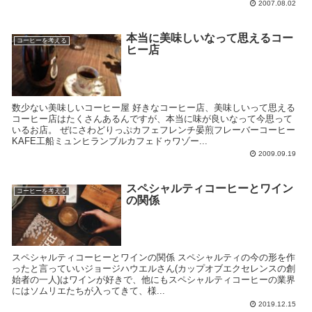
2007.08.02
本当に美味しいなって思えるコー
コーヒーを考える
ヒー店
数少ない美味しいコーヒー屋 好きなコーヒー店、美味しいって思える
コーヒー店はたくさんあるんですが、本当に味が良いなって今思って
いるお店。 ぜにさわどりっぷカフェフレンチ晏煎フレーバーコーヒー
KAFE工船ミュンヒランブルカフェドゥワゾー...
2009.09.19
スペシャルティコーヒーとワイン
コーヒーを考える
の関係
スペシャルティコーヒーとワインの関係 スペシャルティの今の形を作
ったと言っていいジョージハウエルさん(カップオブエクセレンスの創
始者の一人)はワインが好きで、他にもスペシャルティコーヒーの業界
にはソムリエたちが入ってきて、様...
2019.12.15