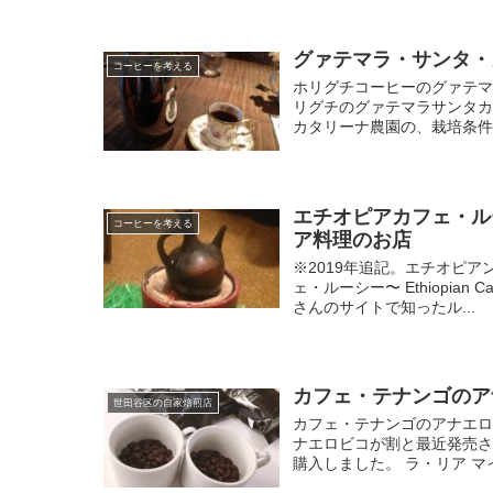
グァテマラ・サンタ・
コーヒーを考える
ホリグチコーヒーのグァテマ
リグチのグァテマラサンタカ
カタリーナ農園の、栽培条件
エチオピアカフェ・ル
コーヒーを考える
ア料理のお店
※2019年追記。エチオピ
ェ・ルーシー〜 Ethiopia
さんのサイトで知ったル...
カフェ・テナンゴのア
世田谷区の自家焙煎店
カフェ・テナンゴのアナエロ
ナエロビコが割と最近発売
購入しました。 ラ・リア マイ