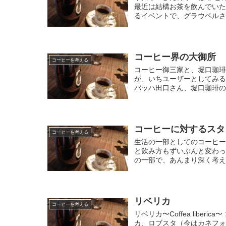
最近は結構お茶を飲んでいた
るイベントで、グラウベルさ
コーヒー界の大御所
コーヒーを考える
コーヒー御三家と、堀口珈琲
が、いちユーザーとしてみ
バッハ田口さん、堀口珈琲の
コーヒーに対するスタ
コーヒーを考える
生活の一部としてのコーヒー
と飲み方もずいぶんと変わっ
の一部で、あんまり深く考え
リベリカ
コーヒーを考える
リベリカ〜Coffea lib
カ、ロブスタ（今はカネフォ