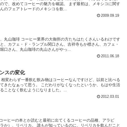
ので、改めてコーヒーの魅力を確認。 まず最初は、メキシコに関す
んのフェアトレードのメキシコを飲...
2009.09.19
、丸山珈琲 コーヒー業界の大御所の方たちはたくさんいるわけです
ると、カフェ・ド・ランブル関口さん、吉祥寺もか標さん、カフェ・
堀口さん、丸山珈琲の丸山さんがやっ...
2011.06.18
ンスの変化
 相変わらず一番飲む飲み物はコーヒーなんですけど、以前と比べる
てきたなぁって思う。 こだわりがなくなったというか、もはや生活
ることなく飲むようになりました。...
2012.03.01
erica〜 コーヒーの本とか読むと最初に出てくるコーヒーの品種、アラビ
ラか）、リベリカ。 誰もが知っているのに、リベリカを飲んだこと