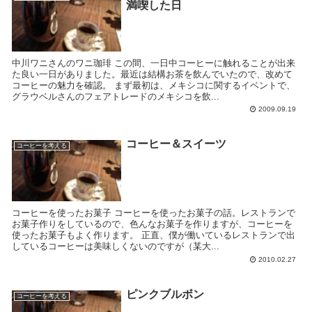
満喫した日
中川ワニさんのワニ珈琲 この間、一日中コーヒーに触れることが出来
た良い一日がありました。最近は結構お茶を飲んでいたので、改めて
コーヒーの魅力を確認。 まず最初は、メキシコに関するイベントで、
グラウベルさんのフェアトレードのメキシコを飲...
2009.09.19
コーヒー＆スイーツ
コーヒーを考える
コーヒーを使ったお菓子 コーヒーを使ったお菓子の話。レストランで
お菓子作りをしているので、色んなお菓子を作りますが、コーヒーを
使ったお菓子もよく作ります。 正直、僕が働いているレストランで出
しているコーヒーは美味しくないのですが（某大...
2010.02.27
ピンクブルボン
コーヒーを考える