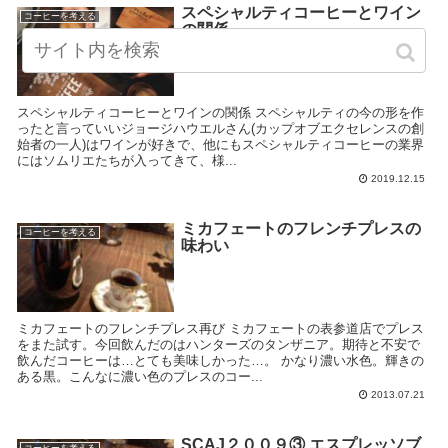
スペシャルティコーヒーとワイン
コーヒーを考える
の関係
スペシャルティコーヒーとワインの関係 スペシャルティの今の形を作
ったと言っていいジョージハウエルさん(カップオブエクセレンスの創
始者の一人)はワインが好きで、他にもスペシャルティコーヒーの業界
にはソムリエたちが入ってきて、様...
2019.12.15
ミカフェートのフレンチプレスの
コーヒーを考える
味わい
ミカフェートのフレンチプレス再び ミカフェートの表参道店でプレス
をまた試す。今回飲んだのはハンターズのタンザニア。期待と不安で
飲んだコーヒーは…とても美味しかった…。 かなり濃い水色。輝きの
ある黒。こんなに濃い色のプレスのコー...
2013.07.21
SCAJ２００９③ エスプレッソブ
コーヒーを考える