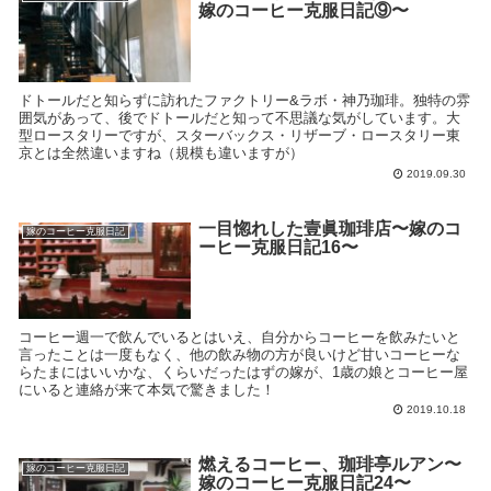
嫁のコーヒー克服日記⑨〜
ドトールだと知らずに訪れたファクトリー&ラボ・神乃珈琲。独特の雰
囲気があって、後でドトールだと知って不思議な気がしています。大
型ロースタリーですが、スターバックス・リザーブ・ロースタリー東
京とは全然違いますね（規模も違いますが）
2019.09.30
一目惚れした壹眞珈琲店〜嫁のコ
嫁のコーヒー克服日記
ーヒー克服日記16〜
コーヒー週一で飲んでいるとはいえ、自分からコーヒーを飲みたいと
言ったことは一度もなく、他の飲み物の方が良いけど甘いコーヒーな
らたまにはいいかな、くらいだったはずの嫁が、1歳の娘とコーヒー屋
にいると連絡が来て本気で驚きました！
2019.10.18
燃えるコーヒー、珈琲亭ルアン〜
嫁のコーヒー克服日記
嫁のコーヒー克服日記24〜