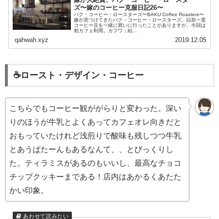
ズ〜嫁のコーヒー克服日記26〜
バク・コーヒー・ロースターズ〜BAKU Coffee Roasters〜
嫁が見つけてきたバク・コーヒー・ロースターズ。以前一度
コーヒー豆を一緒に買いに行ったことがありますが、今回は
初カフェ利用。カフワ：結...
qahwah.xyz
2019.12.05
☕️ロースト・デザイン・コーヒー
こちらでもコーヒー観ががらりと変わった。深い
りのほうが牛乳とよくあってカフェオレ向きだと
おもっていたけれど浅煎りで酸味も残しつつ牛乳
とあうぱたーんもあるなんて、、とびっくりし
た。ティラミスがあるのもいいし、最高なチョコ
チップクッキーまである！店内はあかるくあたた
かい印象。