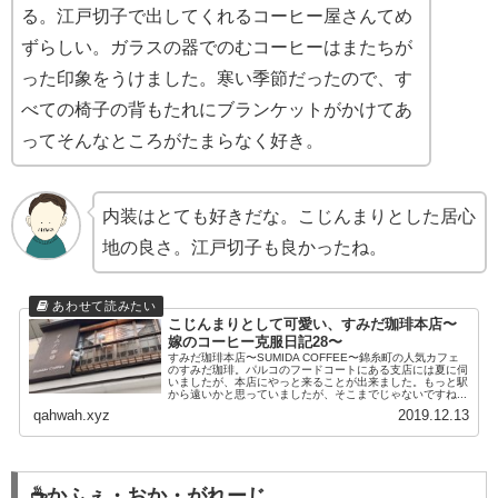
る。江戸切子で出してくれるコーヒー屋さんてめ
ずらしい。ガラスの器でのむコーヒーはまたちが
った印象をうけました。寒い季節だったので、す
べての椅子の背もたれにブランケットがかけてあ
ってそんなところがたまらなく好き。
内装はとても好きだな。こじんまりとした居心
地の良さ。江戸切子も良かったね。
こじんまりとして可愛い、すみだ珈琲本店〜
嫁のコーヒー克服日記28〜
すみだ珈琲本店〜SUMIDA COFFEE〜錦糸町の人気カフェ
のすみだ珈琲。パルコのフードコートにある支店には夏に伺
いましたが、本店にやっと来ることが出来ました。もっと駅
から遠いかと思っていましたが、そこまでじゃないですね...
qahwah.xyz
2019.12.13
☕️かふぇ・おか・がれーじ