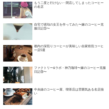
もう二度と行けない‥閉店してしまったコーヒー
の名店
自宅で琥珀の女王を作ってみた〜嫁のコーヒー克
服日記⑤〜
都内の深煎りコーヒーが美味しい自家焙煎コーヒ
ー店5選
ファクトリー&ラボ・神乃珈琲〜嫁のコーヒー克服
日記⑨〜
中央線のコーヒー屋、喫茶店は雰囲気ある名店揃
い