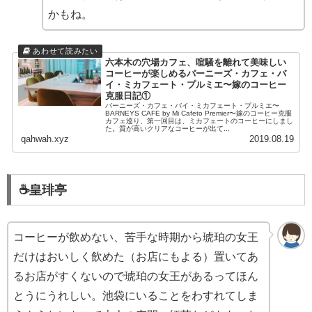
かもね。
六本木の穴場カフェ、喧騒を離れて美味しい
コーヒーが楽しめるバーニーズ・カフェ・バ
イ・ミカフェート・プルミエ〜嫁のコーヒー
克服日記①
バーニーズ・カフェ・バイ・ミカフェート・プルミエ〜
BARNEYS CAFE by Mi Cafeto Premier〜嫁のコーヒー克服
カフェ巡り、第一回目は、ミカフェートのコーヒーにしまし
た。質が高いクリアなコーヒーが出て...
qahwah.xyz
2019.08.19
☕️皇琲亭
コーヒーが飲めない、苦手な時期から琥珀の女王
だけはおいしく飲めた（お店にもよる）置いてあ
るお店がすくないので琥珀の女王があるってほん
とうにうれしい。池袋にいることをわすれてしま