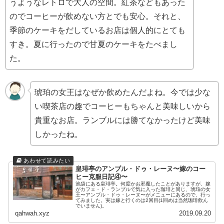
うようなレトロで大人の空間。紅茶などもあった
のでコーヒーが飲めない方とでも安心。それと、
季節のケーキをだしているお店は個人的にとても
すき。夏に行ったので甘夏のケーキをたべまし
た。
琥珀の女王はなぜか飲めたんだよね。今では少な
い喫茶店の趣でコーヒーもちゃんと美味しいから
貴重なお店。ランブルには勝てなかったけど美味
しかったね。
皇琲亭のアンブル・ドゥ・レーヌ〜嫁のコー
ヒー克服日記④〜
池袋にある皇琲亭。何度かお邪魔したことがありますが、嫁
がカフェ・ド・ランブルで気に入った珈琲と同じ、琥珀の女
王〜アンブル・ドゥ・レーヌ〜がメニューにあるので、行っ
てみました。実は嫁と行くのは2回目(1回めは当然珈琲飲ん
でいません)。
qahwah.xyz
2019.09.20