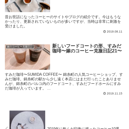
昔お世話になったコーヒーのサイトやブログの紹介です。今はもうな
かったり、更新されていないものが多いですが、当時は非常に刺激を
受けました。
2019.08.11
新しいフードコートの形、すみだ
嫁のコーヒー克服日記
珈琲〜嫁のコーヒー克服日記21〜
すみだ珈琲〜SUMIDA COFFEE〜 錦糸町の人気コーヒーショップ、す
みだ珈琲。錦糸町の駅から少し遠く本店にはまだ行ったことありませ
んが、錦糸町のパルコ内のフードコート、すみだフードホールにすみ
だ珈琲が入っています。 ...
2019.11.15
2019年に飲んだ印象に残ったコーヒー10選