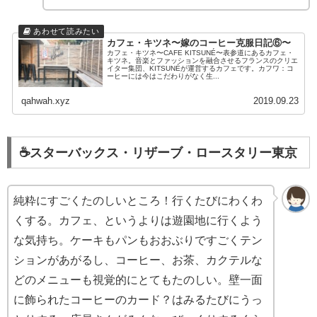
カフェ・キツネ〜嫁のコーヒー克服日記⑥〜
カフェ・キツネ〜CAFE KITSUNÉ〜表参道にあるカフェ・
キツネ。音楽とファッションを融合させるフランスのクリエ
イター集団、KITSUNÉが運営するカフェです。カフワ：コ
ーヒーには今はこだわりがなく生...
qahwah.xyz
2019.09.23
☕️スターバックス・リザーブ・ロースタリー東京
純粋にすごくたのしいところ！行くたびにわくわ
くする。カフェ、というよりは遊園地に行くよう
な気持ち。ケーキもパンもおおぶりですごくテン
ションがあがるし、コーヒー、お茶、カクテルな
どのメニューも視覚的にとてもたのしい。壁一面
に飾られたコーヒーのカード？はみるたびにうっ