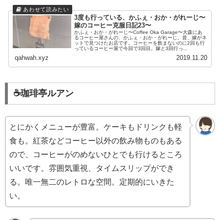
3度も行っている、かふぇ・おか・がれーじ〜
嫁のコーヒー克服日記23〜
かふぇ・おか・がれーじ〜Coffee Oka Garage〜大森にあ
るコーヒー屋さんの、かふぇ・おか・がれーじ。昔、嫁がネ
ットで見つけたお店です。コーヒーを飲まないのに2回も行
っているコーヒー屋で今回で3回目。嫁と3回行っ...
qahwah.xyz
2019.11.20
☕️珈琲亭ルアン
とにかくメニューが豊富。ケーキもドリンクも軽
食も。紅茶などコーヒー以外の飲み物ものもある
ので、コーヒーがのめないひとでも行けるところ
いいです。雰囲気重視、タイムスリップができ
る。唯一無二のレトロな空間。定期的にいきた
い。