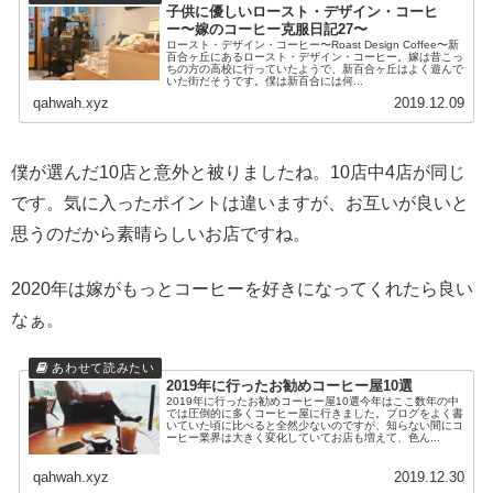
子供に優しいロースト・デザイン・コーヒ
ー〜嫁のコーヒー克服日記27〜
ロースト・デザイン・コーヒー〜Roast Design Coffee〜新
百合ヶ丘にあるロースト・デザイン・コーヒー。嫁は昔こっ
ちの方の高校に行っていたようで、新百合ヶ丘はよく遊んで
いた街だそうです。僕は新百合には何...
qahwah.xyz
2019.12.09
僕が選んだ10店と意外と被りましたね。10店中4店が同じ
です。気に入ったポイントは違いますが、お互いが良いと
思うのだから素晴らしいお店ですね。
2020年は嫁がもっとコーヒーを好きになってくれたら良い
なぁ。
2019年に行ったお勧めコーヒー屋10選
2019年に行ったお勧めコーヒー屋10選今年はここ数年の中
では圧倒的に多くコーヒー屋に行きました。ブログをよく書
いていた頃に比べると全然少ないのですが、知らない間にコ
ーヒー業界は大きく変化していてお店も増えて、色ん...
qahwah.xyz
2019.12.30