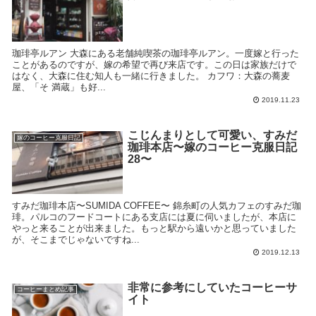
珈琲亭ルアン 大森にある老舗純喫茶の珈琲亭ルアン。一度嫁と行った
ことがあるのですが、嫁の希望で再び来店です。この日は家族だけで
はなく、大森に住む知人も一緒に行きました。 カフワ：大森の蕎麦
屋、「そ 満蔵」も好...
2019.11.23
こじんまりとして可愛い、すみだ
嫁のコーヒー克服日記
珈琲本店〜嫁のコーヒー克服日記
28〜
すみだ珈琲本店〜SUMIDA COFFEE〜 錦糸町の人気カフェのすみだ珈
琲。パルコのフードコートにある支店には夏に伺いましたが、本店に
やっと来ることが出来ました。もっと駅から遠いかと思っていました
が、そこまでじゃないですね...
2019.12.13
非常に参考にしていたコーヒーサ
コーヒーまとめ記事
イト