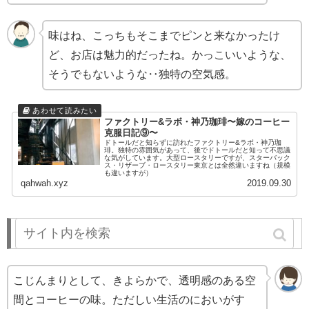
味はね、こっちもそこまでピンと来なかったけ
ど、お店は魅力的だったね。かっこいいような、
そうでもないような‥独特の空気感。
ファクトリー&ラボ・神乃珈琲〜嫁のコーヒー
克服日記⑨〜
ドトールだと知らずに訪れたファクトリー&ラボ・神乃珈
琲。独特の雰囲気があって、後でドトールだと知って不思議
な気がしています。大型ロースタリーですが、スターバック
ス・リザーブ・ロースタリー東京とは全然違いますね（規模
も違いますが）
qahwah.xyz
2019.09.30
☕️すみだ珈琲本店
こじんまりとして、きよらかで、透明感のある空
間とコーヒーの味。ただしい生活のにおいがす