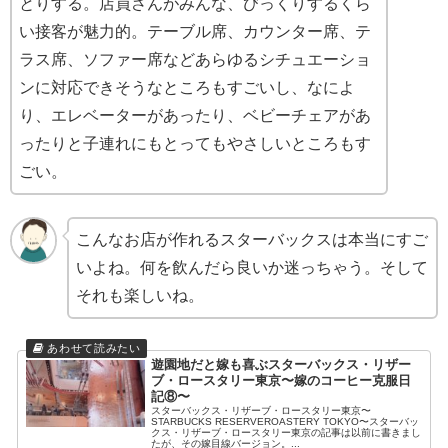
とりする。店員さんがみんな、びっくりするくら
い接客が魅力的。テーブル席、カウンター席、テ
ラス席、ソファー席などあらゆるシチュエーショ
ンに対応できそうなところもすごいし、なによ
り、エレベーターがあったり、ベビーチェアがあ
ったりと子連れにもとってもやさしいところもす
ごい。
こんなお店が作れるスターバックスは本当にすご
いよね。何を飲んだら良いか迷っちゃう。そして
それも楽しいね。
遊園地だと嫁も喜ぶスターバックス・リザー
ブ・ロースタリー東京〜嫁のコーヒー克服日
記⑧〜
スターバックス・リザーブ・ロースタリー東京〜
STARBUCKS RESERVEROASTERY TOKYO〜スターバッ
クス・リザーブ・ロースタリー東京の記事は以前に書きまし
たが、その嫁目線バージョン。...