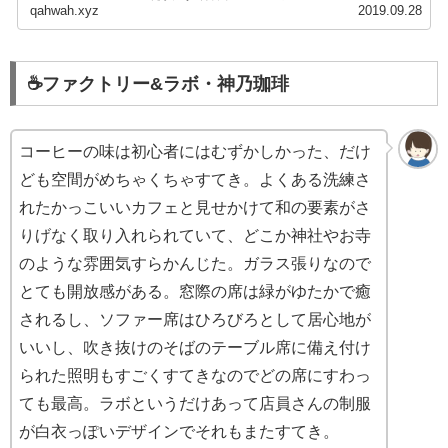
qahwah.xyz
2019.09.28
☕️ファクトリー&ラボ・神乃珈琲
コーヒーの味は初心者にはむずかしかった、だけ
ども空間がめちゃくちゃすてき。よくある洗練さ
れたかっこいいカフェと見せかけて和の要素がさ
りげなく取り入れられていて、どこか神社やお寺
のような雰囲気すらかんじた。ガラス張りなので
とても開放感がある。窓際の席は緑がゆたかで癒
されるし、ソファー席はひろびろとして居心地が
いいし、吹き抜けのそばのテーブル席に備え付け
られた照明もすごくすてきなのでどの席にすわっ
ても最高。ラボというだけあって店員さんの制服
が白衣っぽいデザインでそれもまたすてき。