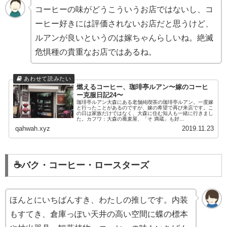
コーヒーの味がどうこういうお店ではないし、コ
ーヒー好きには評価されないお店だと思うけど、
ルアンが良いというのは嫁ちゃんらしいね。絶滅
危惧種の貴重なお店ではあるね。
燃えるコーヒー、珈琲亭ルアン〜嫁のコーヒ
ー克服日記24〜
珈琲亭ルアン大森にある老舗純喫茶の珈琲亭ルアン。一度嫁
と行ったことがあるのですが、嫁の希望で再び来店です。こ
の日は家族だけではなく、大森に住む知人も一緒に行きまし
た。カフワ：大森の蕎麦屋、「そ 満蔵」も好...
qahwah.xyz
2019.11.23
☕️バク・コーヒー・ロースターズ
ほんとにいちばんすき、わたしの推しです。内装
もすてき、倉庫っぽい天井の高い空間に蝶の標本