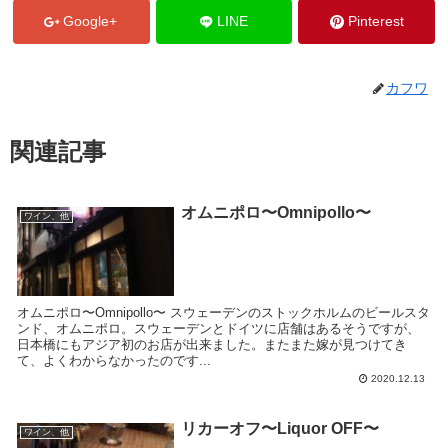
Google+
LINE
Pinterest
カフワ
関連記事
オムニポロ〜Omnipollo〜
ワイン、他
オムニポロ〜Omnipollo〜 スウェーデンのストックホルムのビールスタ
ンド、オムニポロ。スウェーデンとドイツに店舗はあるそうですが、
日本橋にもアジア初のお店が出来ました。またまた嫁が見つけてき
て、よくわからなかったのです...
2020.12.13
リカーオフ〜Liquor OFF〜
ワイン、他