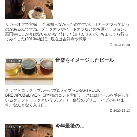
リカーオフで宝探し 全然知らなかったのですが、リカーオフっていう
のがあるんですね。ブックオフやハードオフなどのお酒バージョン。
高円寺にしか今はないのかな？詳しく知りませんが、ちょっくら行っ
てみました(2019年追記。現在は吉祥寺や武蔵...
2013.10.20
音楽をイメージしたビール
ワイン、他
クラフトロック・ブルーパブ&ライブ〜CRAFTROCK
BREWPUB&LIVE〜 日本橋のコレド室町テラスにはビールを醸造して
いるクラフトロックというブルワリー併設のブリューパブがありま
す。なんとなく入り口...
2020.12.13
今年最後の…
ワイン、他