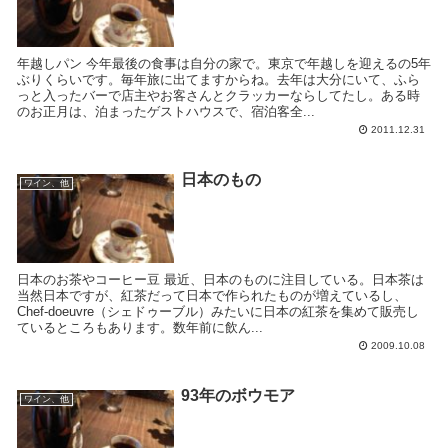
年越しパン 今年最後の食事は自分の家で。東京で年越しを迎えるの5年
ぶりくらいです。毎年旅に出てますからね。去年は大分にいて、ふら
っと入ったバーで店主やお客さんとクラッカーならしてたし。ある時
のお正月は、泊まったゲストハウスで、宿泊客全...
2011.12.31
日本のもの
ワイン、他
日本のお茶やコーヒー豆 最近、日本のものに注目している。日本茶は
当然日本ですが、紅茶だって日本で作られたものが増えているし、
Chef-doeuvre（シェドゥーブル）みたいに日本の紅茶を集めて販売し
ているところもあります。数年前に飲ん...
2009.10.08
93年のボウモア
ワイン、他