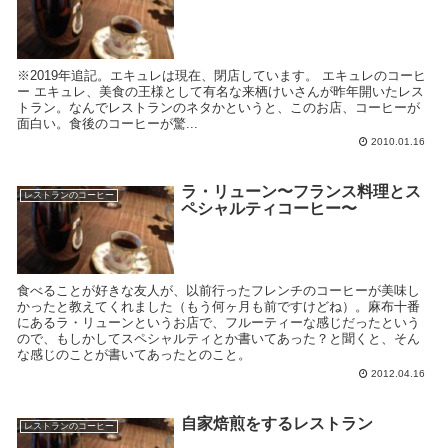
※2019年追記。エキュレは現在、閉店しています。 エキュレのコーヒ
ー エキュレ、美食の王様として有名な来栖けいさんが昨年開いたレス
トラン。なんでレストランのネタかというと、このお店、コーヒーが
面白い。食後のコーヒーが驚...
2010.01.16
ラ・リューン〜フランス料理とス
レストランのコーヒー
ペシャルティコーヒー〜
食べることが好きな友人が、以前行ったフレンチのコーヒーが美味し
かったと教えてくれました（もう何ヶ月も前ですけどね）。麻布十番
にあるラ・リューンというお店で、フルーティーな感じだったという
ので、もしかしてスペシャルティとか書いてあった？と聞くと、そん
な感じのことが書いてあったとのこと。
2012.04.16
自家焙煎をするレストラン
レストランのコーヒー