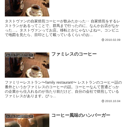
タストヴァンの自家焙煎コーヒーが飲みたかった‥ 自家焙煎をするレ
ストランがあるってことで、群馬まで行ったのに、なんかお店がなか
った…。タストヴァンってお店。移転とかじゃないよねー。コンビニ
で地図を見たら、目印として載っているくらいのお...
2010.02.09
ファミレスのコーヒー
レストランのコーヒー
ファミリーレストラン〜family restaurant〜 レストランのコーヒー話の
番外というかファミレスのコーヒーの話。コーヒーなんて普通どっか
の企業から仕入れるのが当たり前だけど、自分の会社で焙煎している
ファミレスがあります。びっ...
2010.10.04
コーヒー風味のハンバーガー
レストランのコーヒー