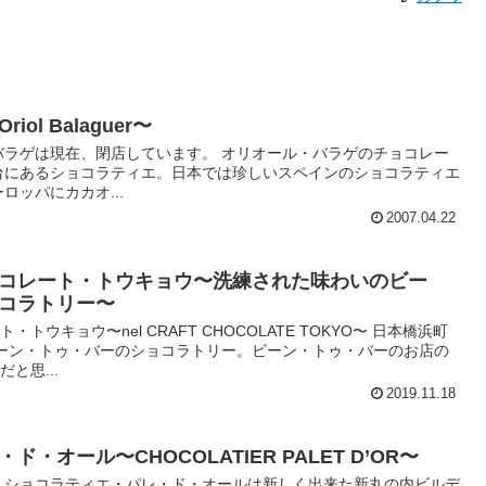
l Balaguer〜
・バラゲは現在、閉店しています。 オリオール・バラゲのチョコレー
台にあるショコラティエ。日本では珍しいスペインのショコラティエ
ロッパにカカオ...
2007.04.22
コレート・トウキョウ〜洗練された味わいのビー
コラトリー〜
ウキョウ〜nel CRAFT CHOCOLATE TOKYO〜 日本橋浜町
ーン・トゥ・バーのショコラトリー。ビーン・トゥ・バーのお店の
と思...
2019.11.18
・オール〜CHOCOLATIER PALET D’OR〜
 ショコラティエ・パレ・ド・オールは新しく出来た新丸の内ビルデ