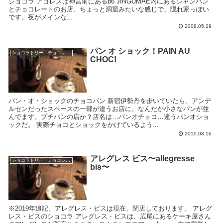
ショコラ アゴレスは神宮前にあるb6 JINGUMAE内にあるシャンパン
とチョコレートのお店。ちょっと洞窟みたいな感じで、隠れ家っぽい
です。夜がメインな...
2008.05.29
パン オ ショック！PAIN AU
ショコラトリー チョコレートブランド
CHOC!
パン・オ・ショックのチョコパン 新宿伊勢丹を歩いていたら、アンデ
ルセンだったスペースの一部が違うお店に。なんだか小さなパンが並
んでます。プチパンの店か？店名は…パンオチョコ…違うパンオショ
ックだ。 実際チョコとショックをかけているよう...
2010.08.16
アレグレス ビス〜allegresse
ショコラトリー チョコレートブランド
bis〜
※2019年追記。アレグレス・ビスは現在、閉店しております。 アレグ
レス・ビスのショコラ アレグレス・ビスは、広尾にあるケーキ屋さん