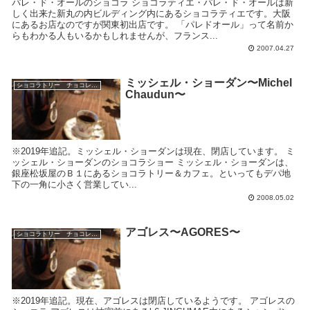
パレ・ド・オールのショコラ ショコラティエ・パレ・ド・オールは新
しく出来た新丸の内ビルディング内にあるショコラティエです。大阪
にあるお店なのですが関東初出店です。 「パレドオール」って名前か
らもわかる人もいるかもしれませんが、フランス...
2007.04.27
ミッシェル・ショーダン〜Michel
ショコラトリー チョコレートブランド
Chaudun〜
※2019年追記。ミッシェル・ショーダンは現在、閉店しています。 ミ
ッシェル・ショーダンのショコラショー ミッシェル・ショーダンは、
銀座松坂屋のＢ１にあるショコラトリー＆カフェ。といってもデパ地
下の一角に小さく営業してい...
2008.05.02
アゴレス〜AGORES〜
ショコラトリー チョコレートブランド
※2019年追記。現在、アゴレスは閉店しているようです。 アゴレスの