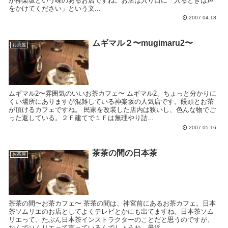
が神楽坂という味のあるお店ですね。お店は入り口に「入るときは声
をかけてください」という文...
2007.04.18
ムギマル２〜mugimaru2〜
お茶屋
ムギマル2〜雰囲気のいいお茶カフェ〜 ムギマル2、ちょっと分かりに
くい場所にありますが混雑している神楽坂の人気店です。饅頭とお茶
が頂けるカフェですね。 民家を改装した店内は狭いし、色んな物でご
った返している。２Ｆ建てで１Ｆは無理やり詰...
2007.05.16
茶茶の間の日本茶
お茶屋
茶茶の間〜お茶カフェ〜 茶茶の間は、神宮前にあるお茶カフェ。日本
茶ソムリエのお店としてよくテレビとかにも出てますね。日本茶ソム
リエって、たぶん日本茶インストラクターのことだと思うのですが、
なんでソムリエって言っているんでしょうね。最近...