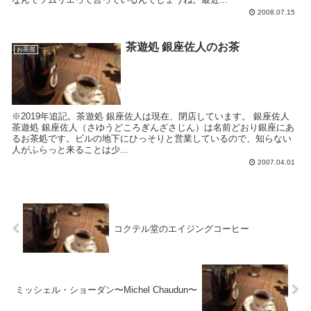
2008.07.15
茶遊処 銀座佐人のお茶
お茶屋
※2019年追記。茶遊処 銀座佐人は現在、閉店しています。 銀座佐人
茶遊処 銀座佐人（さゆうどころぎんざさじん）は名前どおり銀座にあ
るお茶処です。ビルの地下にひっそりと営業しているので、知らない
人がふらっと来ることは少...
2007.04.01
コクテル堂のエイジングコーヒー
ミッシェル・ショーダン〜Michel Chaudun〜