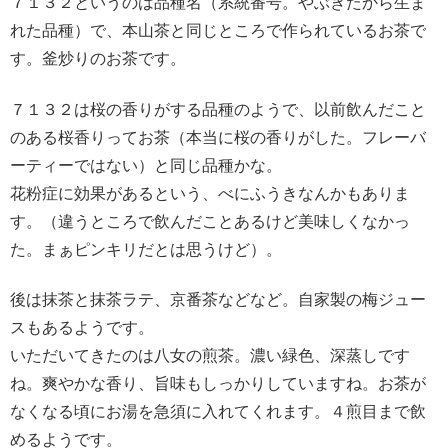
７１３２というのは品種名（系統番号。やぶきたから生ま
れた品種）で、本山茶と同じところで作られているお茶で
す。釜炒りのお茶です。
７１３２は桜の香りがする品種のようで、以前飲んだこと
のある桜香りってお茶（本当に桜の香りがした。フレーバ
ーティーではない）と同じ品種かな。
花粉症に効果があるという、べにふうきなんかもありま
す。（違うところで飲んだことあるけど美味しくなかっ
た。まぁピンキリだとは思うけど）。
後は抹茶と抹茶ラテ、京番茶などなど。自家製の梅ジュー
スもあるようです。
いただいてきたのは八女の煎茶。濃い緑色、深蒸しです
ね。爽やかな香り、旨味もしっかりしていますね。お茶が
なくなる頃にお湯を急須に入れてくれます。４煎目まで飲
めるようです。