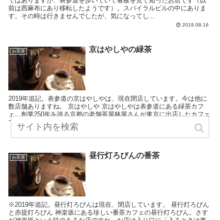
ではありますが、表参道を歩いていて看板を見て知ったお店です（以
前は西麻布にあり移転したようです）。スパイラルビルの中にありま
す。その時は行きませんでしたが、気になってし...
2019.08.16
京はやしやの緑茶
お茶屋
2019年追記。表参道の京はやしやは、現在閉店しています。今は他に
数店舗ありますね。 京はやしや 京はやしやは表参道にある緑茶カフ
ェ。創業250年を誇る京都の老舗茶屋林屋さんが東京に出店したカフェ
です。 老舗のお茶屋さん...
2007.03.22
昼行灯ろびんの番茶
お茶屋
※2019年追記。昼行灯ろびんは現在、閉店しています。 昼行灯ろびん
と赤提灯ろびん 神楽坂にある珍しい番茶カフェの昼行灯ろびん。さす