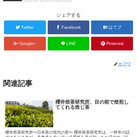
シェアする
Twitter
Facebook
はてブ
Google+
LINE
Pinterest
カフワ
関連記事
櫻井焙茶研究所、目の前で焙煎し
お茶屋
てくれる焙じ茶
櫻井焙茶研究所〜日本茶の現代の形〜 櫻井焙茶研究所は、一昨年の話