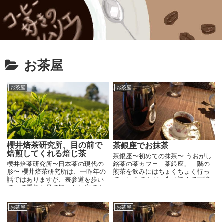
お茶屋
お茶屋
お茶屋
櫻井焙茶研究所、目の前で
茶銀座でお抹茶
焙煎してくれる焙じ茶
茶銀座〜初めての抹茶〜 うおがし
銘茶の茶カフェ、茶銀座。二階の
櫻井焙茶研究所〜日本茶の現代の
煎茶を飲みにはちょくちょく行っ
形〜 櫻井焙茶研究所は、一昨年の
ていたのですが、先日初めて三階
話ではありますが、表参道を歩い
に抹茶を飲みに行ってきました。
ていて看板を見て知ったお店です
二階はおばさま方で賑わっていま
（以前は西麻布にあり移転したよ
したが、そこを通り抜けて三階に
うです）。スパイラルビルの中に
お茶屋
お茶屋
行くとガラーンとして...
あります。その時は行きませんで
したが、気になってし...