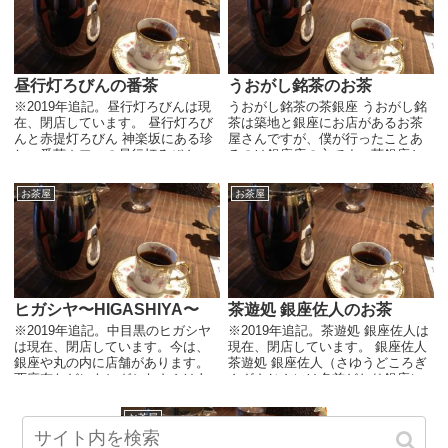
昼行灯ろびんの番茶
うおがし銘茶のお茶
※2019年追記。昼行灯ろびんは現
うおがし銘茶の茶銀座 うおがし銘
在、閉店しています。 昼行灯ろび
茶は築地と銀座にお店があるお茶
んと赤提灯ろびん 神楽坂にある珍
屋さんですが、僕が行ったことあ
しい番茶カフェの昼行灯ろびん。
るのは銀座店の方です。茶銀座と
さすが神楽坂という味のあるお店
いう名前のお店。 お店は狭いビル
ですね。お店は入り口に「入ると
にあるので、奥に長く伸びた造り
お茶屋
お茶屋
きは声をかけてください」という
になっています。入り口から奥ま
文...
で長いカウンターが続...
ヒガシヤ〜HIGASHIYA〜
茶遊処 銀座佐人のお茶
※2019年追記。中目黒のヒガシヤ
※2019年追記。茶遊処 銀座佐人は
は現在、閉店しています。今は、
現在、閉店しています。 銀座佐人
銀座や丸の内に店舗があります。
茶遊処 銀座佐人（さゆうどころぎ
西麻布などにもヒガシヤさんはあ
んざさじん）は名前どおり銀座に
りましたが、そこも閉店していま
あるお茶処です。ビルの地下にひ
す。銀座のヒガシヤは10回くらい
っそりと営業しているので、知ら
お茶屋
は行ってます。店舗紹介は銀座店
ない人がふらっと来ることは少...
を載せておきます。 ...