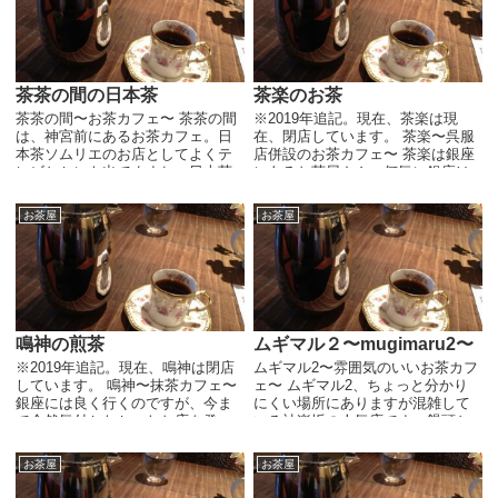
茶茶の間の日本茶
茶楽のお茶
茶茶の間〜お茶カフェ〜 茶茶の間
※2019年追記。現在、茶楽は現
は、神宮前にあるお茶カフェ。日
在、閉店しています。 茶楽〜呉服
本茶ソムリエのお店としてよくテ
店併設のお茶カフェ〜 茶楽は銀座
レビとかにも出てますね。日本茶
にあるお茶屋さん。何気に銀座は
ソムリエって、たぶん日本茶イン
美味しいお茶が飲めるところが多
ストラクターのことだと思うので
いですよね。このお店は最近知っ
お茶屋
お茶屋
すが、なんでソムリエって言って
たのですが、とっても気に入りま
いるんでしょうね。最近...
した...
鳴神の煎茶
ムギマル２〜mugimaru2〜
※2019年追記。現在、鳴神は閉店
ムギマル2〜雰囲気のいいお茶カフ
しています。 鳴神〜抹茶カフェ〜
ェ〜 ムギマル2、ちょっと分かり
銀座には良く行くのですが、今ま
にくい場所にありますが混雑して
で全然気付かなかったお店を発
いる神楽坂の人気店です。饅頭と
見。日本茶カフェの鳴神です。Ｈ
お茶が頂けるカフェですね。 民家
Ｐを見てみると抹茶カフェって書
を改装した店内は狭いし、色んな
お茶屋
お茶屋
いてありますね。ということは抹
物でごった返している。２Ｆ建て
茶が...
で１Ｆは無理やり詰...