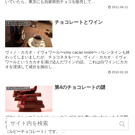
いていたら、東京にも自家焙煎チョコを販売して...
2011.04.11
チョコレートとワイン
チョコレートの話
ヴィノ・カカオ・イヴォワール〜vino cacao ivoire〜 バレンタインも終
わってしまいましたが、チョコネタを一つ。ヴィノ・カカオ・イヴォ
ワールというカカオを漬け込んだワインの話。 これは白ワインにカカ
オを浸漬して成分を抽出し...
2010.02.20
第4のチョコレートの謎
チョコレートの話
ブロンドショコラとルビーショコラ ブログを書いていなかった５年間
の間に、2回も新しい第4のチョコレートができたという話を耳にしま
した。ブロンドショコラ（ブロンドチョコレート）とルビーショコラ
（ルビーチョコレート）です。 ...