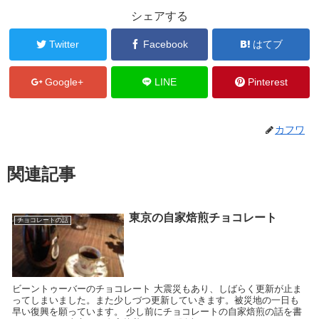
シェアする
Twitter
Facebook
はてブ
Google+
LINE
Pinterest
カフワ
関連記事
東京の自家焙煎チョコレート
チョコレートの話
ビーントゥーバーのチョコレート 大震災もあり、しばらく更新が止ま
ってしまいました。また少しづつ更新していきます。被災地の一日も
早い復興を願っています。 少し前にチョコレートの自家焙煎の話を書