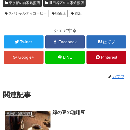
東京都の自家焙煎店
世田谷区の自家焙煎店
スペシャルティコーヒー
喫茶店
奥沢
シェアする
Twitter
Facebook
はてブ
Google+
LINE
Pinterest
カフワ
関連記事
緑の豆の珈琲豆
東京都の自家焙煎店