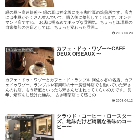
緑の豆〜高速焙煎〜 緑の豆は神楽坂にある珈琲豆の焙煎所です。店内
には生豆がたくさん並んでいて、購入後に焙煎してくれます。オンデ
マンド店ですね。 お店は明るめでポップな雰囲気。ちょっと珈琲豆の
自家焙煎のお店としては、ちょっと変わった雰囲...
2007.06.23
カフェ・ドゥ・ワゾー〜CAFE
東京都の自家焙煎店
DEUX OISEAUX 〜
カフェ・ドゥ・ワゾーとカフェ・ド・ランブル 阿佐ヶ谷の名店、カフ
ェドゥワゾー。ランブルや有楽町の十一房珈琲店でも働いていた宋さ
んのお店。もう焙煎といったら宋さんだよねってくらいの方です。長
年、焙煎をし続けた極み。 古き喫茶店って感じの...
2008.04.12
クラウド・コーヒー・ロースター
東京都の自家焙煎店
ズ、地味だけど綺麗な香味のコー
ヒー〜