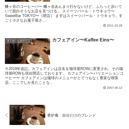
幡ヶ谷のコーヒーバー 幡ヶ谷あんまり行かないけど、ふらっと歩いて
いて面白そうなお店を見つける。 スイーツバール・トウキョウ〜
SweetBar TOKYO〜（閉店） まずはスイーツバール・トウキョウ。す
ごく小さなお菓子屋さ...
2011.10.28
カフェアイン〜Kaffee Eins〜
東京都の自家焙煎店
※2019年追記。カフェアインは店名を珈琲屋ROWに変更され、その珈
琲屋ROWも現在閉店しております。 カフェアイン〜バリエーションコ
ーヒー〜 カフェアインは珈琲のメニューがとてつもなく豊富な喫茶
店。ここでしか見たことな...
2007.06.12
香炉庵 自分だけのブレンド