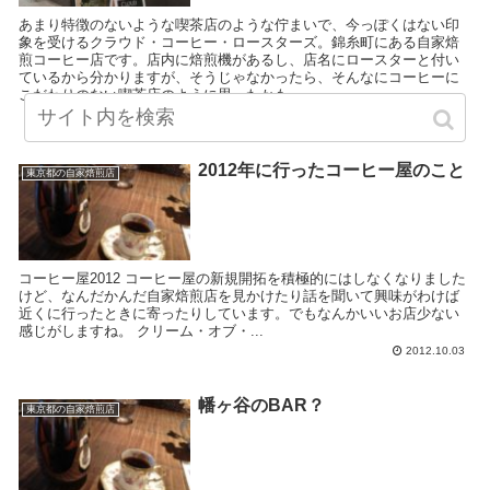
あまり特徴のないような喫茶店のような佇まいで、今っぽくはない印
象を受けるクラウド・コーヒー・ロースターズ。錦糸町にある自家焙
煎コーヒー店です。店内に焙煎機があるし、店名にロースターと付い
ているから分かりますが、そうじゃなかったら、そんなにコーヒーに
こだわりのない喫茶店のように思ったかも。
2019.10.04
2012年に行ったコーヒー屋のこと
東京都の自家焙煎店
コーヒー屋2012 コーヒー屋の新規開拓を積極的にはしなくなりました
けど、なんだかんだ自家焙煎店を見かけたり話を聞いて興味がわけば
近くに行ったときに寄ったりしています。でもなんかいいお店少ない
感じがしますね。 クリーム・オブ・...
2012.10.03
幡ヶ谷のBAR？
東京都の自家焙煎店