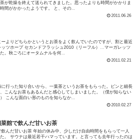
お茶が乾燥を終えて送られてきました。思ったよりも時間がかかりま
間がかかったようです。 と、その...
2011.06.26
ヒーよりどちらかというとお茶をよく飲んでいたのですが、割と最近
レッツホープ セカンドフラッシュ2010（リーフル）…マーガレッツ
た。秋ごろにオータムナルを何...
2011.02.21
海に行った知り合いから、一葉茶というお茶をもらった。ピンと細長
が、こんなお茶もあるんだと感心してしまいました。（僕が知らない
 こんな面白い形のものを知らなか...
2010.02.27
湘菜館で飲んだ甘いお茶
で飲んだ甘いお茶 年始の休み中、少しだけ自由時間をもらって一人
た。 サウナは最近若干ハマっています。と言っても去年行ったのは