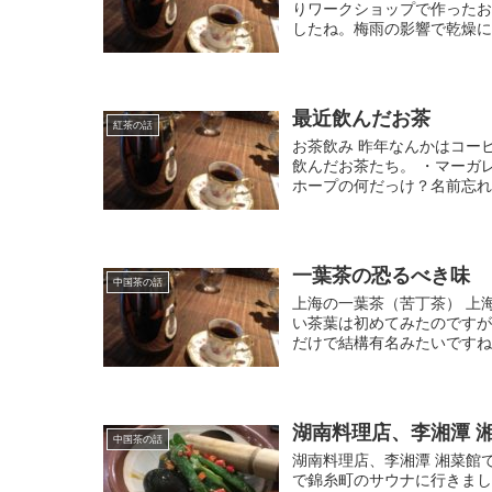
りワークショップで作った
したね。梅雨の影響で乾燥に時
最近飲んだお茶
紅茶の話
お茶飲み 昨年なんかはコー
飲んだお茶たち。 ・マーガ
ホープの何だっけ？名前忘れ
一葉茶の恐るべき味
中国茶の話
上海の一葉茶（苦丁茶） 上
い茶葉は初めてみたのです
だけで結構有名みたいですね）
湖南料理店、李湘潭 
中国茶の話
湖南料理店、李湘潭 湘菜館
で錦糸町のサウナに行きまし