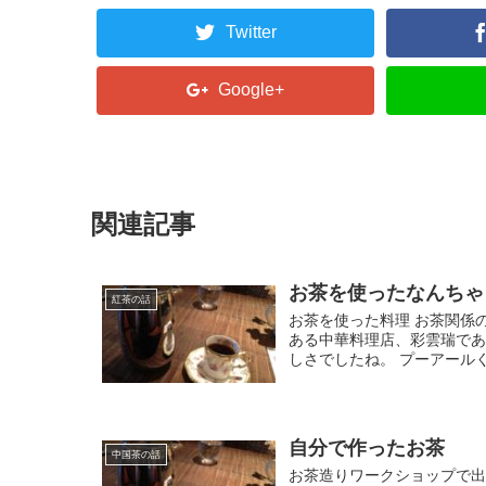
Twitter
Google+
関連記事
お茶を使ったなんちゃ
紅茶の話
お茶を使った料理 お茶関係
ある中華料理店、彩雲瑞で
しさでしたね。 プーアールくる
自分で作ったお茶
中国茶の話
お茶造りワークショップで出