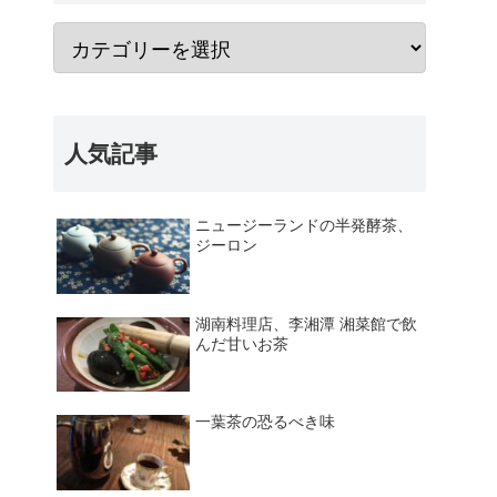
人気記事
ニュージーランドの半発酵茶、
ジーロン
湖南料理店、李湘潭 湘菜館で飲
んだ甘いお茶
一葉茶の恐るべき味