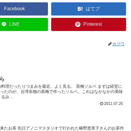
Facebook
はてブ
LINE
Pinterest
カフワ
ら
の料理だったりつまみを最近、よく見る。 茶梅ソルベ まずは経堂に
あったのが、台湾名物の茶梅で作ったソルベ。これはなかなかの美味
み ...
2011.07.25
来たお茶 先日アノニマスタジオで行われた椿野恵里子さんのお茶作