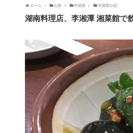
ホーム
お茶
中国茶
中国茶の話
湖南料理店、李湘潭 湘菜館で