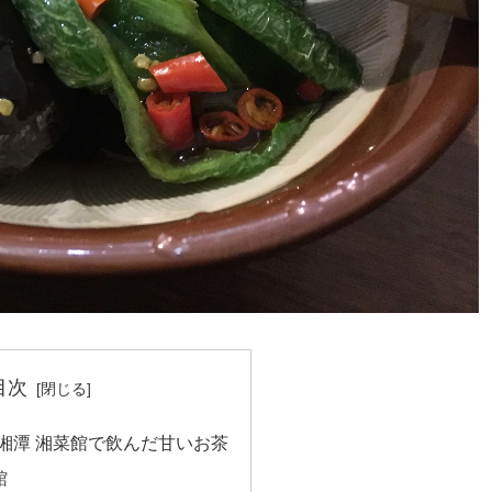
目次
湘潭 湘菜館で飲んだ甘いお茶
館