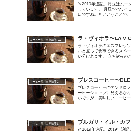
※2019年追記。月豆はムー
しています。 月豆〜ハワイ
店ですね。月ということで。か
ラ・ヴィオラ〜LA VI
コーヒー店（自家焙煎以外）
ラ・ヴィオラのエスプレッソ
ルと座って食事できるスペ
い分けれます。 立ち飲みのバ
ブレスコーヒー〜BLES
コーヒー店（自家焙煎以外）
ブレスコーヒーのアンドロメ
ーヒーショップに見えるな
いですが、美味しいコーヒーが
ブルガリ・イル・カフェ〜B
コーヒー店（自家焙煎以外）
※2019年追記。2019年