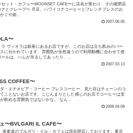
ンセット・カフェ〜MOONSET CAFE〜に店名が変わり、その後閉店
コナとクレープ〜 月豆、ハワイコナコーヒーとフレンチプレスのお
ぐや姫...
2007.06.05
OLA〜
 ラ ヴィオラは銀座にあるお店ですが、このお店は立ち飲みのバー
ースに分かれています。雰囲気が全然違うので利用動機に合わせて使
ールは、ハムが吊るしてあったり、...
2007.03.13
S COFFEE〜
ダ・エチオピア・コーヒー ブレスコーヒー、見た目はチェーンのコ
んてことないお店です。こじんまりとした感じのお店でコーヒーは安
飲める雰囲気ではないかな。 なん...
2008.04.09
VLGARI IL CAFE〜
追記。表参道のブルガリ・イル・カフェは現在閉店しております。東京