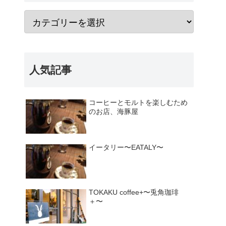
人気記事
コーヒーとモルトを楽しむため
のお店、海豚屋
イータリー〜EATALY〜
TOKAKU coffee+〜兎角珈琲
＋〜