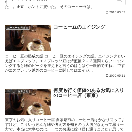
れはエチオピアですよね、なんて言ったら、驚きのグァテマラでし
た…。正直、ホントに驚いた。 そのコーヒー豆は、...
2010.03.02
コーヒー豆のエイジング
コーヒーを考える
コーヒー豆の熟成の話 コーヒー豆のエイジングの話。エイジングとい
えばエスプレッソ。エスプレッソ豆は焙煎後２～３週間くらいエイジ
ングすると味のピークを迎えると言うのはもはや一般的ですね。 です
がエスプレッソ以外のコーヒーに関してはエイジ...
2009.05.11
何度も行く価値のあるお気に入り
コーヒーを考える
のコーヒー店（東京）
東京のお気に入りコーヒー屋 自家焙煎のコーヒー店はかなり回ってま
すけど、こういう色んな味や考え方を知るのも大切だなぁって思う一
方で、本当に大事なのは、一つのお店に繰り返し通うことだと思って