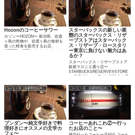
Hozonのコーヒーサワー
スターバックスの新しい業
態のスターバックス・リザ
ホゾン〜HOZON〜 新潟県、佐渡
ーブストアはスターバック
ヶ島の乾物や、佐渡ヶ島の食材を
ス・リザーブ・ロースタリ
使った軽食を販売するお店、
ー東京に負けない魅力はあ
HOZON。二階にはイートインスペ
るか？
ースもあり、休憩しようと思いま
したが、ちょうど終わりの時間で
スターバックス・リザーブストア
した。 なのでテイクアウトを。コ
銀座マロニエ通り店〜
ーヒーは佐...
STARBUCKSRESERVE®STORE
〜 銀座であったワイン試飲会の帰
り、本日オープンだという（11月
１日）ゲシャリー・コーヒーに寄
コーヒー店（自家焙煎以外）
コーヒー店（自家焙煎以外）
ってみたい気持ちはありました
が、少し調べてみ...
コーヒーあれこれ②〜行っ
ブンダン〜純文学好きで料
たお店のこと〜
理好きにオススメの文学カ
フェ〜
最近行ったコーヒー店紹介 コーヒ