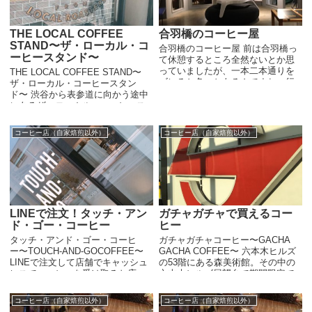
THE LOCAL COFFEE
合羽橋のコーヒー屋
STAND〜ザ・ローカル・コ
合羽橋のコーヒー屋 前は合羽橋っ
ーヒースタンド〜
て休憩するところ全然ないとか思
っていましたが、一本二本通りを
THE LOCAL COFFEE STAND〜
ズレると色々とあるんですね。行
ザ・ローカル・コーヒースタン
ったことあるお店はあまりないの
ド〜 渋谷から表参道に向かう途中
でほとんど紹介できませんが、こ
にあるザ・ローカル。コーヒース
こ数ヶ月間で行ったお店の話で
タンドと書いてありますが、まさ
す。 合...
に理想的なコーヒースタンドで
コーヒー店（自家焙煎以外）
コーヒー店（自家焙煎以外）
す。 その時々で違った国...
LINEで注文！タッチ・アン
ガチャガチャで買えるコー
ド・ゴー・コーヒー
ヒー
タッチ・アンド・ゴー・コーヒ
ガチャガチャコーヒー〜GACHA
ー〜TOUCH-AND-GOCOFFEE〜
GACHA COFFEE〜 六本木ヒルズ
LINEで注文して店舗でキャッシュ
の53階にある森美術館。その中の
レスでコーヒーを受け取るお店、
六本木ヒルズ展望台で期間限定で
タッチ・アンド・ゴー・コーヒ
すが、GACHA GACHA COFFEEと
ー。日本橋にお店はあります。 他
いう面白いカフェが営業していま
コーヒー店（自家焙煎以外）
コーヒー店（自家焙煎以外）
にもこういうスタイルの...
す(ネットで見...