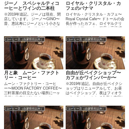
ジーノ スペシャルティコ
ロイヤル・クリスタル・カ
ーヒーとワインの二本柱
フェのパナマ
※2019年追記。ジーノは現在、閉
ロイヤル・クリスタル・カフェ〜
店しています。 ジーノ〜GINO〜
Royal Crystal Cafe〜 ドトールの会
昔、恵比寿にジーノという小さな
長が作ったカフェ、ロイヤルクリ
バールがあって、そこはエスプレ
スタルカフェ。まぁ銀座の高級感
ッソとワインを軽く楽しめるよう
のあるサロンですけど、今のロイ
なお店でした。一昨年くらいか
ヤルクリスタルカフェのコーヒー
コーヒー店（自家焙煎以外）
コーヒー店（自家焙煎以外）
な？久しぶりに行ってみたらお
ラインナップはちょっとすごい。
店...
...
月と象 ムーン・ファクト
自由が丘ベイクショップ〜
リー・コーヒー
カフェかワインバーか〜
ムーン・ファクトリー・コーヒ
※2019年追記。自由が丘ベイクシ
ー〜MOON FACTORY COFFEE〜
ョップはリニューアルして、お昼
三軒茶屋の目立たない場所に一ヶ
はベイクショップ、夜はフィオラ
月前に出来たばかりのコーヒー
ータ〜fiorata〜として食事も充実し
店、ムーン・ファクトリー・コー
たお店になっているようです。 自
ヒー。 ここは京都にあるエレファ
由が丘ベイクショップ〜Jiyugaoka
コーヒー店（自家焙煎以外）
コーヒー店（自家焙煎以外）
ント・ファクトリー・コーヒーの
BAKE SHO...
姉...