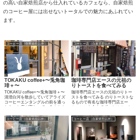
の高い自家焙煎店から仕入れているカフェなら、自家焙煎
のコーヒー屋には出せないトータルでの魅力にあふれてい
ます。
コーヒー店（自家焙煎以外）
コーヒー店（自家焙煎以外）
TOKAKU coffee+〜兎角珈
珈琲専門店エースの元祖の
琲＋〜
りトーストを食べてみる
TOKAKU coffee+〜兎角珈琲＋〜
珈琲専門店エースの元祖のりトー
清澄白河を散歩していてアライズ
ストを食べてみる のりトーストな
コーヒーエンタングルの前を通っ
るもので有名な珈琲専門店エー
たら、お店が変わっている！トカ
ス。ここも今までずっとスルーし
クコーヒー？ 結構びっくりしてし
てきましたが、一度は体験してお
まいました。いつも混雑していた
こうと行ってきました。 コーヒー
コーヒー店（自家焙煎以外）
コーヒー店（自家焙煎以外）
印象ですが、コロナはや...
の話は聞かないけど、どうなんだ
ろう？...