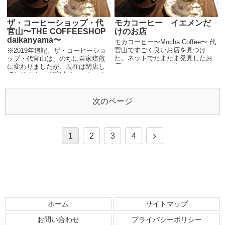
ザ・コーヒーショップ・代
モカコーヒー イエメンだ
官山〜THE COFFEESHOP
けのお店
daikanyama〜
モカコーヒー〜Mocha Coffee〜 代
官山ですごく良いお店を見つけ
※2019年追記。ザ・コーヒーショ
た。ネットでたまたま発見したお
ップ・代官山は、のちに自家焙煎
店、モカコーヒーです。ここはイ
に変わりましたが、現在は閉店し
エメンのコーヒー専門店。かなり
ております。 代官山のコーヒーシ
新しいお店です。 正直イエメン専
ョップ レザンファンギャテの隣に
門ということで気にはなったもの
スペシャルティコーヒー専門のコ
の、味に関...
ーヒースタンド発見。THE CO...
次のページ
1
2
3
4
ホーム
サイトマップ
お問い合わせ
プライバシーポリシー