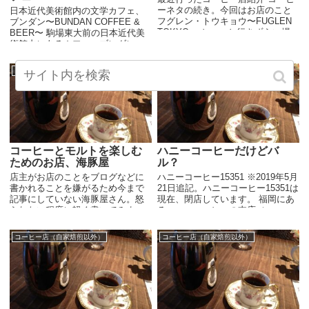
ーネタの続き。今回はお店のこと
日本近代美術館内の文学カフェ、
フグレン・トウキョウ〜FUGLEN
ブンダン〜BUNDAN COFFEE &
TOKYO〜 ちょっと行きずらい場
BEER〜 駒場東大前の日本近代美
所にある人気のフグレン・トウキ
術館内にあるカフェ、ブンダン。
ョウは、ノルウェーのコーヒー屋
もちろん自家焙煎ではありません
ですが...
が、書斎のような店内は、ゆっく
コーヒー店（自家焙煎以外）
ネット通販が出来るコーヒー屋
り読書を楽しむのに最...
コーヒーとモルトを楽しむ
ハニーコーヒーだけどバ
ためのお店、海豚屋
ル？
店主がお店のことをブログなどに
ハニーコーヒー15351 ※2019年5月
書かれることを嫌がるため今まで
21日追記。ハニーコーヒー15351は
記事にしていない海豚屋さん。怒
現在、閉店しています。 福岡にあ
られない程度に軽く書いてみま
るハニーコーヒーの支店（ハニー
す。非常に小さなお店は席が４つ
コーヒー１５３５１って店名？）
のみ。お伺いする前には電話で予
が中目黒にあるという話を教えて
コーヒー店（自家焙煎以外）
コーヒー店（自家焙煎以外）
約が必須というお店。３名以上で
もらいました。そ...
の来店も不可だったはず。