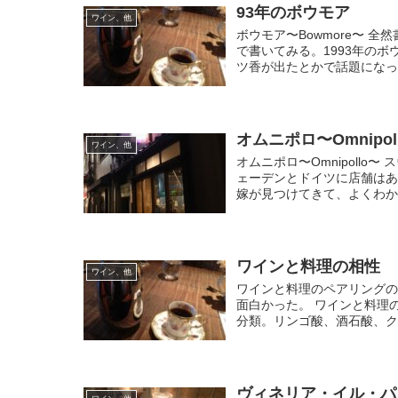
93年のボウモア
ワイン、他
ボウモア〜Bowmore〜 
で書いてみる。1993年の
ツ香が出たとかで話題になった
オムニポロ〜Omnipol
ワイン、他
オムニポロ〜Omnipoll
ェーデンとドイツに店舗は
嫁が見つけてきて、よくわから
ワインと料理の相性
ワイン、他
ワインと料理のペアリングの
面白かった。 ワインと料理
分類。リンゴ酸、酒石酸、ク
ヴィネリア・イル・パ