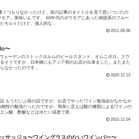
全然書くつもりなかったけど、前の記事のタイトルを見て思いついたの
ボウモア。美味いんです。 60年代のボウモアにあった南国系のフルー
モルトだけど、個人的な...
2011.08.06
lo〜
o〜 スウェーデンのストックホルムのビールスタンド、オムニポロ。スウ
あるそうですが、日本橋にもアジア初のお店が出来ました。またまた
なかったのです...
2020.12.13
話 もうだいぶ前の話ですが、お店でやったワイン勉強会がなかなか
の相性の勉強だったのですが、簡単に言えば酸の種類によるワインの
エン酸、酢酸などは冷たい温度で美...
2010.12.04
ッサッジョ〜ワイングラスのないワインバー〜