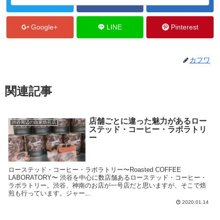
Twitter
Facebook
はてブ
Google+
LINE
Pinterest
カフワ
関連記事
店舗ごとに違った魅力があるロー
渋谷周辺の自家焙煎店
ステッド・コーヒー・ラボラトリ
ー
ローステッド・コーヒー・ラボラトリー〜Roasted COFFEE
LABORATORY〜 渋谷を中心に数店舗あるローステッド・コーヒー・
ラボラトリー。渋谷、神南のお店が一号店だと思いますが、そこで焙
煎も行っています。ジャー...
2020.01.14