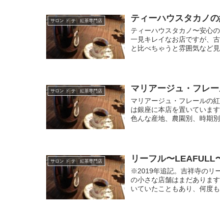
ティーハウスタカノの
サロン ド テ 紅茶専門店
ティーハウスタカノ〜安心の
一見キレイなお店ですが、古
と比べちゃうと雰囲気など見劣
マリアージュ・フレール〜
サロン ド テ 紅茶専門店
マリアージュ・フレールの紅
は銀座に本店を置いています
色んな産地、農園別、時期別
リーフル〜LEAFULL
サロン ド テ 紅茶専門店
※2019年追記。吉祥寺の
の小さな店舗はまだありま
いていたこともあり、何度も