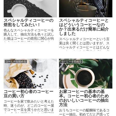
でもある一定の条件は満たしてい
るわけで、正しく焙煎すれば、間
違いなく美味しいコーヒーになり
ます。
スペシャルティコーヒーの
スペシャルティコーヒーと
焙煎をしてみたい！
はどういうコーヒーなの
か？出来るだけ簡単に紹介
色んなスペシャルティコーヒーを
しました
購入して、抽出方法も色々と試し
た後はコーヒーの焙煎に関心が向
スペシャルティコーヒーという言
かうのは自然な流れだと思いま
葉は良く聞くとは思いますが、ス
す。コーヒーの焙煎自体は簡単な
ペシャルティコーヒーとはどんな
道具さえあれば可能で、今は小型
コーヒーのことを言うのでしょう
の焙煎機もありますが、まずは手
か？単に美味しいコーヒーという
網焙煎がいいでしょう。
認識でも構わないのですが、少し
コーヒーを始める
コーヒーを始める
詳しく知り理解を深めることで、
より美味しいコーヒーに出会える
確率が上がります。
コーヒー初心者のコーヒー
お家コーヒーの基本の基
豆の買い方
本。コーヒー初心者のため
のおいしいコーヒーの抽出
コーヒーを家で飲みたいと考えた
方法
時、迷うのが、どこのコーヒー屋
でコーヒー豆を買うかだと思いま
おうちコーヒーの醍醐味であるコ
す。全てを把握することが不可能
ーヒー抽出。初めてだと戸惑って