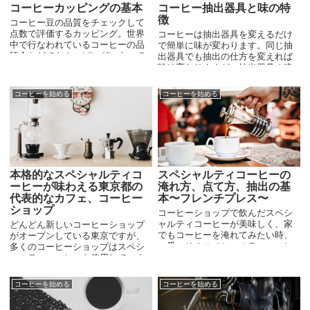
コーヒーカッピングの基本
コーヒー抽出器具と味の特
徴
コーヒー豆の品質をチェックして
点数で評価するカッピング。世界
コーヒーは抽出器具を変えるだけ
中で行なわれているコーヒーの品
で簡単に味が変わります。同じ抽
評会などでもカッピングによって
出器具でも抽出の仕方を変えれば
コーヒー豆を評価しています。こ
味は変わりますが、抽出器具の違
こ10年くらいで一般のコーヒー好
いはそれぞれ全く違う方向性を示
きにも浸透した感のあるカッピン
すのでわかりやすいです。
コーヒーを始める
コーヒーを始める
グ。個人的にはカッピングはプロ
の仕事で、ただのコーヒー好きに
は必要ないと思っていますが、知
っていて当たり前みたいな基本事
項のようになっているのでやり方
を紹介します(最近は全然やってい
ません)
本格的なスペシャルティコ
スペシャルティコーヒーの
ーヒーが味わえる東京都の
淹れ方、点て方、抽出の基
代表的なカフェ、コーヒー
本〜フレンチプレス〜
ショップ
コーヒーショップで飲んだスペシ
ャルティコーヒーが美味しく、家
どんどん新しいコーヒーショップ
でもコーヒーを淹れてみたい時、
がオープンしている東京ですが、
一番、そのスペシャルティコーヒ
多くのコーヒーショップはスペシ
ー豆の味わいをストレートに感じ
ャルティコーヒーを使用していま
ることが出来るのはフレンチプレ
すので、差異が分かりづらくなっ
ス(コーヒープレス)です。
ているように思います。スペシャ
コーヒーを始める
コーヒーを始める
ルティコーヒーの中にもグレード
はありますが、下のクラスのもの