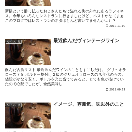
新橋という酔っ払ったおじさんたちで溢れる街の外れにあるラフィネ
ス。今年もいろんなレストランに行きましたけど、ベストかな（まぁ
このブログではレストランのネタほとんど書いてませんが…）？
2012.11.19
最近飲んだヴィンテージワイン
ワイン、他
飲んだ古酒リスト 最近飲んだワインのこともすこしだけ。 グリュオラ
ローズ７８ ボルドー格付け２級のグリュオラローズの70年代のもの。
値段がかなり安く、ボトルを光に当ててみると、とても色が抜けてい
たので心配でしたが、全然美味し...
2011.09.23
イメージ、雰囲気、味以外のこと
ワイン、他