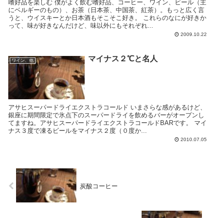
嗜好品を楽しむ 僕がよく飲む嗜好品、コーヒー、ワイン、ビール（主
にベルギーのもの）、お茶（日本茶、中国茶、紅茶）。もっと広く言
うと、ウイスキーとか日本酒もそこそこ好き。 これらのなにが好きか
って、味が好きなんだけど、味以外にもそれぞれ...
2009.10.22
マイナス２℃と名人
ワイン、他
アサヒスーパードライエクストラコールド いまさらな感があるけど、
銀座に期間限定で氷点下のスーパードライを飲めるバーがオープンし
てますね。アサヒスーパードライエクストラコールドBARです。 マイ
ナス３度で凍るビールをマイナス２度（０度か...
2010.07.05
炭酸コーヒー