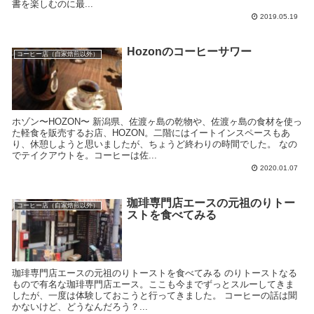
書を楽しむのに最...
2019.05.19
Hozonのコーヒーサワー
コーヒー店（自家焙煎以外）
ホゾン〜HOZON〜 新潟県、佐渡ヶ島の乾物や、佐渡ヶ島の食材を使っ
た軽食を販売するお店、HOZON。二階にはイートインスペースもあ
り、休憩しようと思いましたが、ちょうど終わりの時間でした。 なの
でテイクアウトを。コーヒーは佐...
2020.01.07
珈琲専門店エースの元祖のりトー
コーヒー店（自家焙煎以外）
ストを食べてみる
珈琲専門店エースの元祖のりトーストを食べてみる のりトーストなる
もので有名な珈琲専門店エース。ここも今までずっとスルーしてきま
したが、一度は体験しておこうと行ってきました。 コーヒーの話は聞
かないけど、どうなんだろう？...