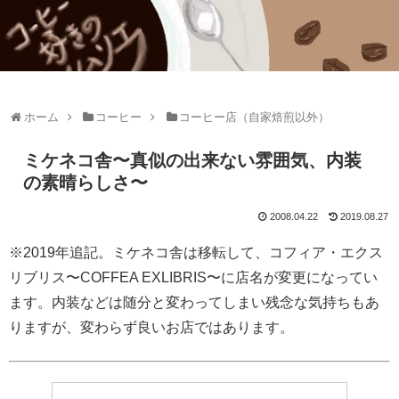
ホーム
コーヒー
コーヒー店（自家焙煎以外）
ミケネコ舎〜真似の出来ない雰囲気、内装
の素晴らしさ〜
2008.04.22
2019.08.27
※2019年追記。ミケネコ舎は移転して、コフィア・エクス
リブリス〜COFFEA EXLIBRIS〜に店名が変更になってい
ます。内装などは随分と変わってしまい残念な気持ちもあ
りますが、変わらず良いお店ではあります。