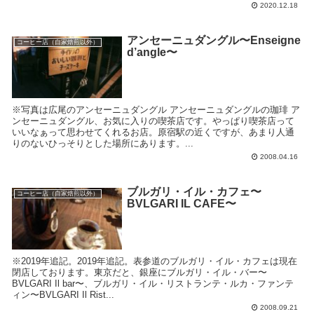
2020.12.18
アンセーニュダングル〜Enseigne
コーヒー店（自家焙煎以外）
d’angle〜
※写真は広尾のアンセーニュダングル アンセーニュダングルの珈琲 ア
ンセーニュダングル、お気に入りの喫茶店です。やっぱり喫茶店って
いいなぁって思わせてくれるお店。原宿駅の近くですが、あまり人通
りのないひっそりとした場所にあります。...
2008.04.16
ブルガリ・イル・カフェ〜
コーヒー店（自家焙煎以外）
BVLGARI IL CAFE〜
※2019年追記。2019年追記。表参道のブルガリ・イル・カフェは現在
閉店しております。東京だと、銀座にブルガリ・イル・バー〜
BVLGARI Il bar〜、ブルガリ・イル・リストランテ・ルカ・ファンテ
ィン〜BVLGARI Il Rist...
2008.09.21