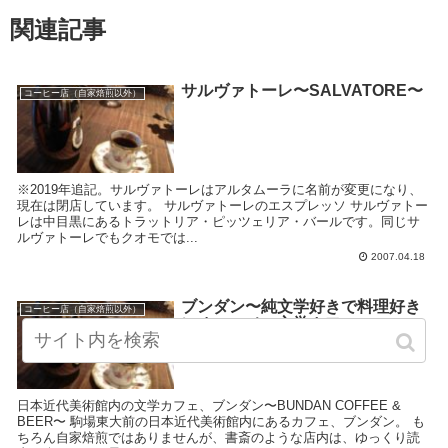
関連記事
サルヴァトーレ〜SALVATORE〜
コーヒー店（自家焙煎以外）
※2019年追記。サルヴァトーレはアルタムーラに名前が変更になり、
現在は閉店しています。 サルヴァトーレのエスプレッソ サルヴァトー
レは中目黒にあるトラットリア・ピッツェリア・バールです。同じサ
ルヴァトーレでもクオモでは...
2007.04.18
ブンダン〜純文学好きで料理好き
コーヒー店（自家焙煎以外）
にオススメの文学カフェ〜
日本近代美術館内の文学カフェ、ブンダン〜BUNDAN COFFEE &
BEER〜 駒場東大前の日本近代美術館内にあるカフェ、ブンダン。 も
ちろん自家焙煎ではありませんが、書斎のような店内は、ゆっくり読