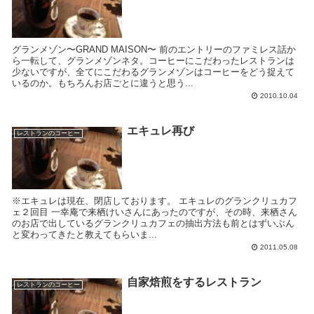
グランメゾン〜GRAND MAISON〜 前のエントリーのファミレス話か
ら一転して、グランメゾンネタ。コーヒーにこだわったレストランは
少ないですが、全てにこだわるグランメゾンはコーヒーをどう捉えて
いるのか。もちろんお店ごとに違うと思う...
2010.10.04
エキュレ再び
レストランのコーヒー
※エキュレは現在、閉店しております。 エキュレのグランクリュカフ
ェ２回目 一幸庵で来栖けいさんにあったのですが、その時、来栖さん
のお店で出しているグランクリュカフェの抽出方法も前とはずいぶん
と変わってきたと教えてもらいま...
2011.05.08
自家焙煎をするレストラン
レストランのコーヒー