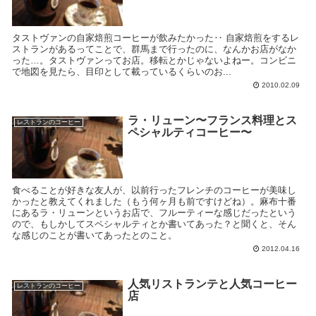
タストヴァンの自家焙煎コーヒーが飲みたかった‥ 自家焙煎をするレ
ストランがあるってことで、群馬まで行ったのに、なんかお店がなか
った…。タストヴァンってお店。移転とかじゃないよねー。コンビニ
で地図を見たら、目印として載っているくらいのお...
2010.02.09
ラ・リューン〜フランス料理とス
レストランのコーヒー
ペシャルティコーヒー〜
食べることが好きな友人が、以前行ったフレンチのコーヒーが美味し
かったと教えてくれました（もう何ヶ月も前ですけどね）。麻布十番
にあるラ・リューンというお店で、フルーティーな感じだったという
ので、もしかしてスペシャルティとか書いてあった？と聞くと、そん
な感じのことが書いてあったとのこと。
2012.04.16
人気リストランテと人気コーヒー
レストランのコーヒー
店