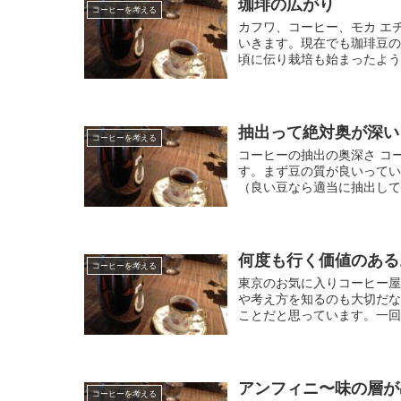
珈琲の広がり
コーヒーを考える
カフワ、コーヒー、モカ エ
いきます。現在でも珈琲豆の
頃に伝り栽培も始まったようで
抽出って絶対奥が深い
コーヒーを考える
コーヒーの抽出の奥深さ コ
す。まず豆の質が良いって
（良い豆なら適当に抽出して
何度も行く価値のある
コーヒーを考える
東京のお気に入りコーヒー屋
や考え方を知るのも大切だ
ことだと思っています。一回
アンフィニ〜味の層が
コーヒーを考える