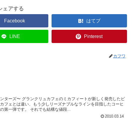
シェアする
Facebook
はてブ
LINE
Pinterest
カフワ
ンターズ〜 グランクリュカフェのミカフィートが新しく発売したピ
ュカフェとは違い、もう少しリーズナブルなラインを目指したコーヒ
第一弾です。 それでも結構な値段...
2010.03.14