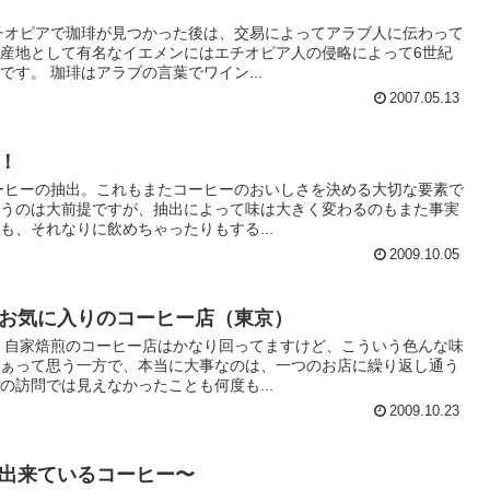
チオピアで珈琲が見つかった後は、交易によってアラブ人に伝わって
産地として有名なイエメンにはエチオピア人の侵略によって6世紀
す。 珈琲はアラブの言葉でワイン...
2007.05.13
！
ーヒーの抽出。これもまたコーヒーのおいしさを決める大切な要素で
いうのは大前提ですが、抽出によって味は大きく変わるのもまた事実
も、それなりに飲めちゃったりもする...
2009.10.05
お気に入りのコーヒー店（東京）
 自家焙煎のコーヒー店はかなり回ってますけど、こういう色んな味
なぁって思う一方で、本当に大事なのは、一つのお店に繰り返し通う
の訪問では見えなかったことも何度も...
2009.10.23
出来ているコーヒー〜