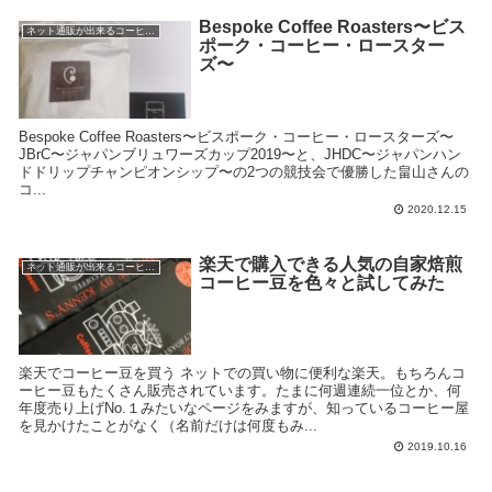
Bespoke Coffee Roasters〜ビス
ネット通販が出来るコーヒー屋
ポーク・コーヒー・ロースター
ズ〜
Bespoke Coffee Roasters〜ビスポーク・コーヒー・ロースターズ〜
JBrC〜ジャパンブリュワーズカップ2019〜と、JHDC〜ジャパンハン
ドドリップチャンピオンシップ〜の2つの競技会で優勝した畠山さんの
コ...
2020.12.15
楽天で購入できる人気の自家焙煎
ネット通販が出来るコーヒー屋
コーヒー豆を色々と試してみた
楽天でコーヒー豆を買う ネットでの買い物に便利な楽天。もちろんコ
ーヒー豆もたくさん販売されています。たまに何週連続一位とか、何
年度売り上げNo.１みたいなページをみますが、知っているコーヒー屋
を見かけたことがなく（名前だけは何度もみ...
2019.10.16