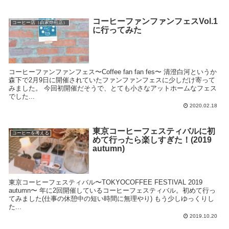
コーヒーファンファンフェスVol.1
コーヒー店（自家焙煎店）
に行ってみた
コーヒーファンファンフェス〜Coffee fan fan fes〜 清澄白河というか
森下で2月9日に開催されていたファンファンフェスに少しだけ寄って
みました。 今回初開催だそうで、とても小さなアットホームなフェス
でした...
2020.02.18
東京コーヒーフェスティバルに初
コーヒーを考える
めて行ったら楽しすぎた！(2019
autumn)
東京コーヒーフェスティバル〜TOKYOCOFFEE FESTIVAL 2019
autumn〜 年に2回開催しているコーヒーフェスティバル。初めて行っ
てみました(仕事の休憩中の短い時間に無理やり) もう少しゆっくりし
た...
2019.10.20