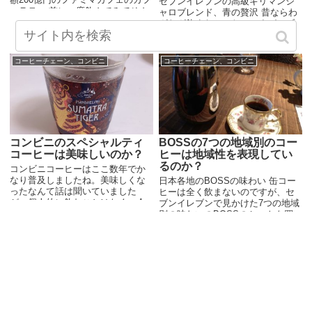
セブンイレブンの高級キリマンジ
ェラテ。 前に一度飲んでみてそん
ャロブレンド、青の贅沢 昔ならわ
なに良かった気がしないのです
ざわざ飲まなかったのですが、ブ
が、もう一度飲んでみました。 僕
ログのネタになるかと早速、セブ
が初めてファミマカフ...
ンイレブンの新しいキリマンジャ
ロブレンドに「青の贅沢」を買っ
コーヒーチェーン、コンビニ
コーヒーチェーン、コンビニ
てみました。 値段が通常のコーヒ
ーの...
コンビニのスペシャルティ
BOSSの7つの地域別のコー
コーヒーは美味しいのか？
ヒーは地域性を表現してい
るのか？
コンビニコーヒーはここ数年でか
なり普及しましたね。美味しくな
日本各地のBOSSの味わい 缶コー
ったなんて話は聞いていました
ヒーは全く飲まないのですが、セ
が、個人的に飲むことはなく、今
ブンイレブンで見かけた7つの地域
年の春くらいにに初めてセブンイ
別の味わいのBOSSのセットを買
レブンのセブンカフェを試してみ
ってみました。 味はやっぱり缶コ
たくらいのコンビニコーヒー初心
ーヒー独特の香味と植物っぽいク
者です。 どうやって買っ...
リーム感が強くて苦手な味ではあ
りまし...