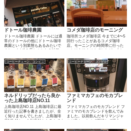
ェ...
ドトール珈琲農園
コメダ珈琲店のモーニング
ドトール珈琲農園 ドトールには通
珈琲所コメダ珈琲店 今までに4〜5
常のドトールの他にドトール珈琲
回行ったことがあるコメダ珈琲
農園という別業態もあるみたいで
店。モーニングの時間帯に行った
すね。まだ1２店なのかな？以前、
ことはありませんでしたが、少し
川崎でドトール珈琲店というロゴ
前にテレビでコメダ珈琲店の紹介
がちょっと違うドトールを見かけ
をしているのを見たら、モーニン
コーヒーチェーン、コンビニ
コーヒーチェーン、コンビニ
たことがあり、何かなぁと思って
グが凄い感じだったので行ってみ
いたのです...
ました。 ...
ネルドリップだったら良か
ファミマカフェのモカブレ
った上島珈琲店NO.11
ンド
上島珈琲店NO.11 上島珈琲店に最
ファミマカフェのモカブレンド フ
近行った記事を書きましたが、全
ァミマのモカブレンドを飲んでみ
く知りませんでしたが、上島珈琲
ました。以前飲んだキリマンジャ
店NO.11という別店舗もあるんです
ロが良かったので期待して購入。
ね。2017年と結構前からあるのに
結果的にはやはりファミマのスペ
知らなかった。 場所は新橋と御成
シャルティコーヒーシリーズは良