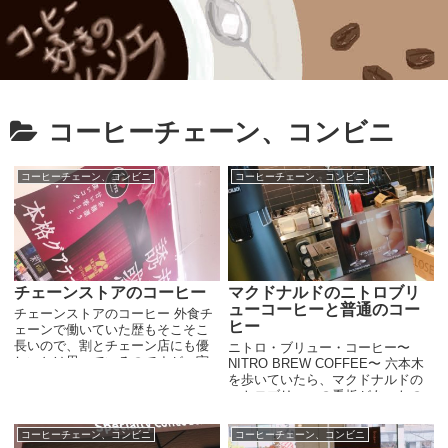
コーヒーチェーン、コンビニ
コーヒーチェーン、コンビニ
コーヒーチェーン、コンビニ
チェーンストアのコーヒー
マクドナルドのニトロブリ
ューコーヒーと普通のコー
チェーンストアのコーヒー 外食チ
ヒー
ェーンで働いていた歴もそこそこ
長いので、割とチェーン店にも優
ニトロ・ブリュー・コーヒー〜
しいとは思っているのですが、実
NITRO BREW COFFEE〜 六本木
際、今はコーヒーに力を入れてい
を歩いていたら、マクドナルドの
るお店が多いように思います。コ
ニトロブリューの看板があったの
ンビニ各社の100円コーヒーはすご
で寄ってみました。どんなもんか
いし、マ...
なと。ニトロブリューは普通のマ
コーヒーチェーン、コンビニ
コーヒーチェーン、コンビニ
クドナルドではなく、マックカフ