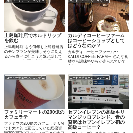
コーヒーチェーン、コンビニ
コーヒーチェーン、コンビニ
門の間く...
いです。 味わいはま...
上島珈琲店でネルドリップ
カルディコーヒーファーム
を飲む
はコーヒーショップとして
はどうなのか？
上島珈琲店 もう何年も上島珈琲店
のモンブランが美味しそうに見え
カルディコーヒーファーム〜
るから食べに行こうと嫁と話して
KALDI COFFEE FARM〜 色んな食
いましたが、言うだけでずっと行
材やら調味料やらが売られていて
っていませんでした。先日やっと
楽しいカルディコーヒーファー
行きました。 上島珈琲店はチェー
ム。たまに買い物に行きますが、
ンのカフェの中でもそんなにオシ
コーヒーとワインは買いません。
コーヒーチェーン、コンビニ
コーヒーチェーン、コンビニ
ャレ...
カルディコーヒーファームという
名前...
ファミリーマートの200億の
セブンイレブンの高級キリ
カフェラテ
マンジャロブレンド、青の
贅沢はセブンイレブン初の
ファミマの200億のカフェラテ CM
高級コーヒー？
でも大々的に宣伝していた総投資
額200億円のファミマカフェのカフ