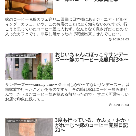
嫁のコーヒー克服カフェ巡り二回目は日本橋にあるジ・エア・ビルデ
ィング・カフェ。いや、このお店のことは全く知らないのですが、行
こうと思っていたコーヒー屋に入れず、なんとなく良さげだったので
入ったカフェです。非常に暑かったので我慢出来ませんでした‥。
2019.09.03
おじいちゃんにほっこりサンデー
嫁のコーヒー克服日記
ズー〜嫁のコーヒー克服日記35〜
サンデーズー〜sunday zoo〜 金土日しかやってないサンデーズー。以
前家族で行ったことがあるのですが、その時は嫁はコーヒー飲みませ
んでした（まだコーヒー飲み始める前だったので） すごく可愛らしい
お店で印象に残って...
2020.02.03
3度も行っている、かふぇ・おか・
嫁のコーヒー克服日記
がれーじ〜嫁のコーヒー克服日記
23〜