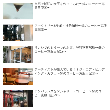
自宅で琥珀の女王を作ってみた〜嫁のコーヒー克
服日記⑤〜
ファクトリー&ラボ・神乃珈琲〜嫁のコーヒー克服
日記⑨〜
リカシツのもう一つのお店、理科室蒸溜所〜嫁の
コーヒー克服日記17〜
アーティストが住んでいる！？ジ・エア・ビルデ
ィング・カフェ〜嫁のコーヒー克服日記②〜
アンバランスなゲシャリー・コーヒー〜嫁のコー
ヒー克服日記29〜