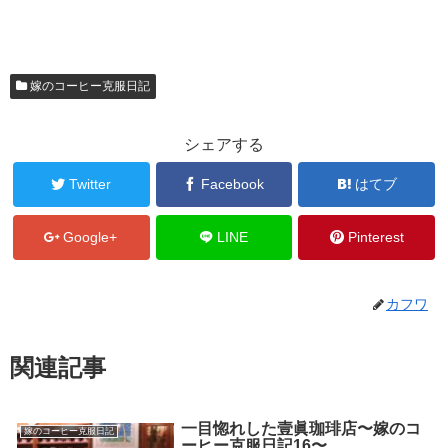
嫁のコーヒー克服日記
シェアする
Twitter
Facebook
はてブ
Google+
LINE
Pinterest
カフワ
関連記事
一目惚れした壹眞珈琲店〜嫁のコ
嫁のコーヒー克服日記
ーヒー克服日記16〜