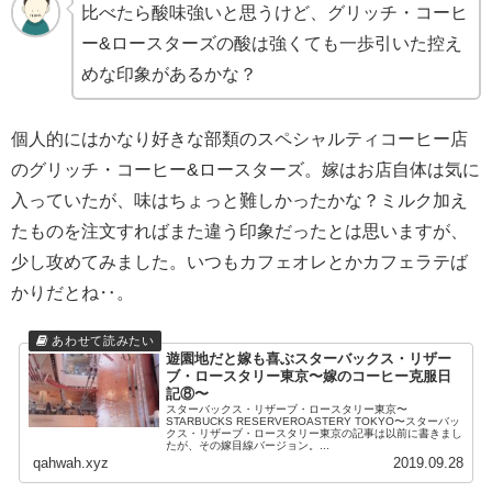
比べたら酸味強いと思うけど、グリッチ・コーヒ
ー&ロースターズの酸は強くても一歩引いた控え
めな印象があるかな？
個人的にはかなり好きな部類のスペシャルティコーヒー店
のグリッチ・コーヒー&ロースターズ。嫁はお店自体は気に
入っていたが、味はちょっと難しかったかな？ミルク加え
たものを注文すればまた違う印象だったとは思いますが、
少し攻めてみました。いつもカフェオレとかカフェラテば
かりだとね‥。
遊園地だと嫁も喜ぶスターバックス・リザー
ブ・ロースタリー東京〜嫁のコーヒー克服日
記⑧〜
スターバックス・リザーブ・ロースタリー東京〜
STARBUCKS RESERVEROASTERY TOKYO〜スターバッ
クス・リザーブ・ロースタリー東京の記事は以前に書きまし
たが、その嫁目線バージョン。...
qahwah.xyz
2019.09.28