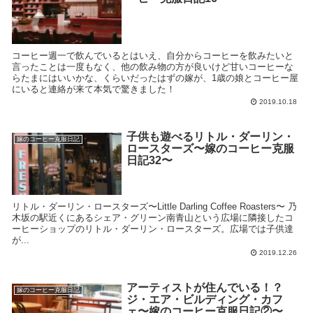
コーヒー週一で飲んでいるとはいえ、自分からコーヒーを飲みたいと
言ったことは一度もなく、他の飲み物の方が良いけど甘いコーヒーな
らたまにはいいかな、くらいだったはずの嫁が、1歳の娘とコーヒー屋
にいると連絡が来て本気で驚きました！
2019.10.18
子供も遊べるリトル・ダーリン・
嫁のコーヒー克服日記
ロースターズ〜嫁のコーヒー克服
日記32〜
リトル・ダーリン・ロースターズ〜Little Darling Coffee Roasters〜 乃
木坂の駅近くにあるシェア・グリーン南青山という広場に隣接したコ
ーヒーショップのリトル・ダーリン・ロースターズ。広場では子供達
が...
2019.12.26
アーティストが住んでいる！？
嫁のコーヒー克服日記
ジ・エア・ビルディング・カフ
ェ〜嫁のコーヒー克服日記②〜