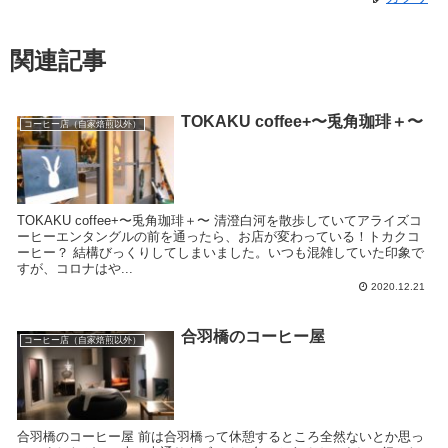
関連記事
TOKAKU coffee+〜兎角珈琲＋〜
コーヒー店（自家焙煎以外）
TOKAKU coffee+〜兎角珈琲＋〜 清澄白河を散歩していてアライズコ
ーヒーエンタングルの前を通ったら、お店が変わっている！トカクコ
ーヒー？ 結構びっくりしてしまいました。いつも混雑していた印象で
すが、コロナはや...
2020.12.21
合羽橋のコーヒー屋
コーヒー店（自家焙煎以外）
合羽橋のコーヒー屋 前は合羽橋って休憩するところ全然ないとか思っ