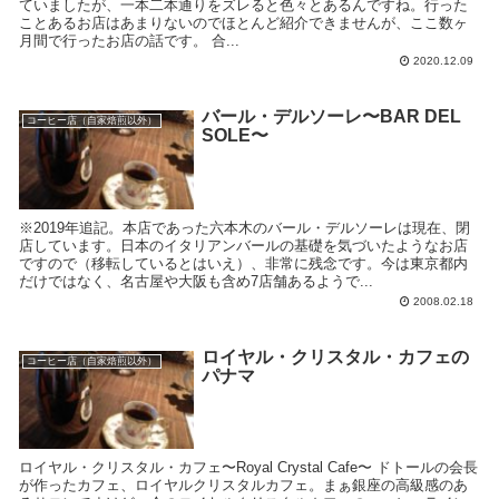
ていましたが、一本二本通りをズレると色々とあるんですね。行った
ことあるお店はあまりないのでほとんど紹介できませんが、ここ数ヶ
月間で行ったお店の話です。 合...
2020.12.09
バール・デルソーレ〜BAR DEL
コーヒー店（自家焙煎以外）
SOLE〜
※2019年追記。本店であった六本木のバール・デルソーレは現在、閉
店しています。日本のイタリアンバールの基礎を気づいたようなお店
ですので（移転しているとはいえ）、非常に残念です。今は東京都内
だけではなく、名古屋や大阪も含め7店舗あるようで...
2008.02.18
ロイヤル・クリスタル・カフェの
コーヒー店（自家焙煎以外）
パナマ
ロイヤル・クリスタル・カフェ〜Royal Crystal Cafe〜 ドトールの会長
が作ったカフェ、ロイヤルクリスタルカフェ。まぁ銀座の高級感のあ