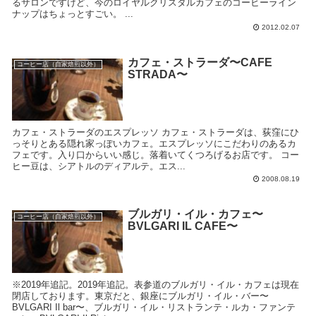
るサロンですけど、今のロイヤルクリスタルカフェのコーヒーライン
ナップはちょっとすごい。 ...
2012.02.07
カフェ・ストラーダ〜CAFE
コーヒー店（自家焙煎以外）
STRADA〜
カフェ・ストラーダのエスプレッソ カフェ・ストラーダは、荻窪にひ
っそりとある隠れ家っぽいカフェ。エスプレッソにこだわりのあるカ
フェです。入り口からいい感じ。落着いてくつろげるお店です。 コー
ヒー豆は、シアトルのディアルテ。エス...
2008.08.19
ブルガリ・イル・カフェ〜
コーヒー店（自家焙煎以外）
BVLGARI IL CAFE〜
※2019年追記。2019年追記。表参道のブルガリ・イル・カフェは現在
閉店しております。東京だと、銀座にブルガリ・イル・バー〜
BVLGARI Il bar〜、ブルガリ・イル・リストランテ・ルカ・ファンテ