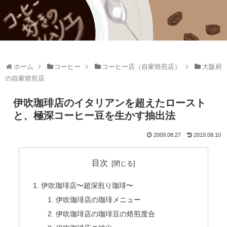
ホーム
コーヒー
コーヒー店（自家焙煎店）
大阪府
の自家焙煎店
伊吹珈琲店のイタリアンを超えたロースト
と、極深コーヒー豆を生かす抽出法
2009.08.27
2019.08.10
目次
伊吹珈琲店〜超深煎り珈琲〜
伊吹珈琲店の珈琲メニュー
伊吹珈琲店の珈琲豆の焙煎度合