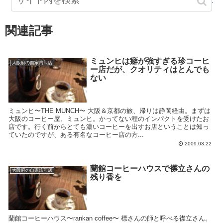
関連記事
ミュンヒは癖が強すぎる珍コーヒ
大阪府の自家焙煎店
ー店だが、クオリティはとんでも
ない
ミュンヒ〜THE MUNCH〜 大阪＆京都の旅、帰りは静岡経由。まずは
大阪のコーヒー屋、ミュンヒ。かってない程のインパクトを受けたお
店です。行く前からとても濃いコーヒーを出すお店ということは知っ
ていたのですが、ある有名なコーヒー店の方...
2009.03.22
蘭館コーヒーハウスで襟立さんの
大阪府の自家焙煎店
残り香を
蘭館コーヒーハウス〜rankan coffee〜 標さんの師と呼べる襟立さん。