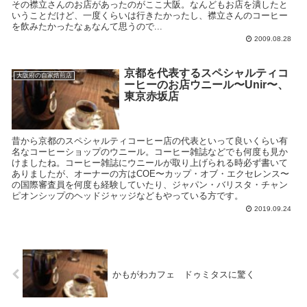
その襟立さんのお店があったのがここ大阪。なんどもお店を潰したと
いうことだけど、一度くらいは行きたかったし、襟立さんのコーヒー
を飲みたかったなぁなんて思うので...
2009.08.28
京都を代表するスペシャルティコ
大阪府の自家焙煎店
ーヒーのお店ウニール〜Unir〜、
東京赤坂店
昔から京都のスペシャルティコーヒー店の代表といって良いくらい有
名なコーヒーショップのウニール。コーヒー雑誌などでも何度も見か
けましたね。コーヒー雑誌にウニールが取り上げられる時必ず書いて
ありましたが、オーナーの方はCOE〜カップ・オブ・エクセレンス〜
の国際審査員を何度も経験していたり、ジャパン・バリスタ・チャン
ピオンシップのヘッドジャッジなどもやっている方です。
2019.09.24
かもがわカフェ ドゥミタスに驚く