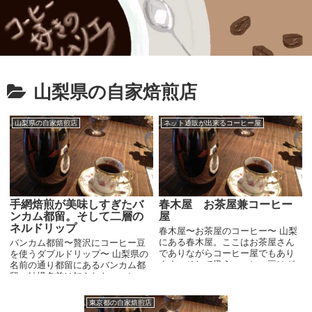
山梨県の自家焙煎店
山梨県の自家焙煎店
ネット通販が出来るコーヒー屋
手網焙煎が美味しすぎたバ
春木屋 お茶屋兼コーヒー
ンカム都留。そして二層の
屋
ネルドリップ
春木屋〜お茶屋のコーヒー〜 山梨
にある春木屋。ここはお茶屋さん
バンカム都留〜贅沢にコーヒー豆
でありながらコーヒー屋でもあり
を使うダブルドリップ〜 山梨県の
ます。そして扱うコーヒー豆はガ
名前の通り都留にあるバンカム都
チガチのスペシャルティー。アタ
留。結構名前は知られたコーヒー
カのレアものです。 外から見る限
屋ですね。バンカムとは昔のコー
りはただのお茶屋さんにしか見え
ヒーの呼び名の１つ(焙煎してない
東京都の自家焙煎店
ないのですが、SCA...
コーヒー豆)。 とても強烈な個性の