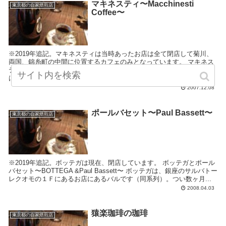
マキネスティ〜Macchinesti
東京都の自家焙煎店
Coffee〜
※2019年追記。マキネスティは当時あったお店は全て閉店して菊川、
両国、錦糸町の中間に位置するカフェのみとなっています。 マキネス
ティコーヒー〜エスプレッソとラテアート〜 マキネスティはパッと見
はなんてことな...
2007.12.08
ポールバセット〜Paul Bassett〜
東京都の自家焙煎店
※2019年追記。ボッテガは現在、閉店しています。 ボッテガとポール
バセット〜BOTTEGA &Paul Bassett〜 ボッテガは、銀座のサルバトー
レクオモの１Ｆにあるお店にあるバルです（同系列）。つい数ヶ月...
2008.04.03
猿楽珈琲の珈琲
東京都の自家焙煎店