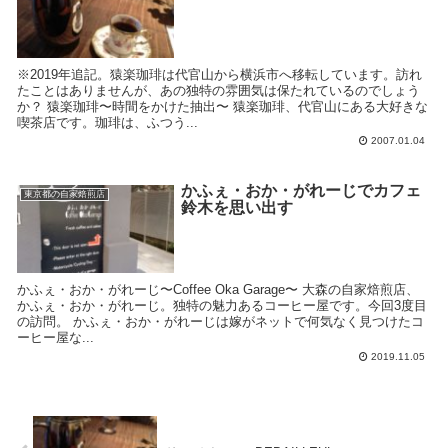
※2019年追記。猿楽珈琲は代官山から横浜市へ移転しています。訪れ
たことはありませんが、あの独特の雰囲気は保たれているのでしょう
か？ 猿楽珈琲〜時間をかけた抽出〜 猿楽珈琲、代官山にある大好きな
喫茶店です。珈琲は、ふつう...
2007.01.04
かふぇ・おか・がれーじでカフェ
東京都の自家焙煎店
鈴木を思い出す
かふぇ・おか・がれーじ〜Coffee Oka Garage〜 大森の自家焙煎店、
かふぇ・おか・がれーじ。独特の魅力あるコーヒー屋です。今回3度目
の訪問。 かふぇ・おか・がれーじは嫁がネットで何気なく見つけたコ
ーヒー屋な...
2019.11.05