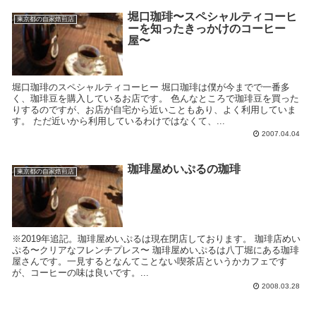
堀口珈琲〜スペシャルティコーヒ
東京都の自家焙煎店
ーを知ったきっかけのコーヒー
屋〜
堀口珈琲のスペシャルティコーヒー 堀口珈琲は僕が今までで一番多
く、珈琲豆を購入しているお店です。 色んなところで珈琲豆を買った
りするのですが、お店が自宅から近いこともあり、よく利用していま
す。 ただ近いから利用しているわけではなくて、...
2007.04.04
珈琲屋めいぷるの珈琲
東京都の自家焙煎店
※2019年追記。珈琲屋めいぷるは現在閉店しております。 珈琲店めい
ぷる〜クリアなフレンチプレス〜 珈琲屋めいぷるは八丁堀にある珈琲
屋さんです。一見するとなんてことない喫茶店というかカフェです
が、コーヒーの味は良いです。...
2008.03.28