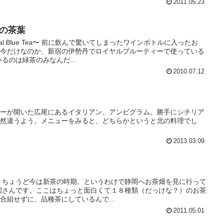
2011.05.23
の茶葉
l Blue Tea〜 前に飲んで驚いてしまったワインボトルに入ったお
。今だけなのか、新宿の伊勢丹でロイヤルブルーティーで使っている
るのは緑茶のみなんだ...
2010.07.12
ャーが開いた広尾にあるイタリアン、アンビグラム。勝手にシチリア
全然違うよう。メニューをみると、どちらかというと北の料理でし
2013.03.09
 ちょうど今は新茶の時期。というわけで静岡へお茶畑を見に行って
園さんです。ここはちょっと面白くて１８種類（だっけな？）のお茶
合組せずに、品種茶にしているんで...
2011.05.01