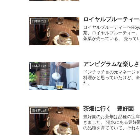
ロイヤルブルーティー
日本茶の話
ロイヤルブルーティー〜Roya
茶、ロイヤルブルーティー
茶葉が売っている。 売ってい
アンビグラムな楽しさ
日本茶の話
ドンチッチョの元マネージ
料理かと思っていたけど、
た。
茶畑に行く 豊好園
日本茶の話
豊好園のお茶畑は品種の宝庫
きました。 清水にある豊好
の品種を育てていて、それを