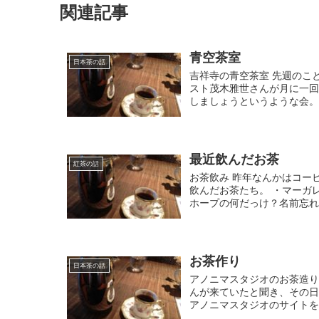
関連記事
青空茶室
日本茶の話
吉祥寺の青空茶室 先週のこ
スト茂木雅世さんが月に一
しましょうというような会。 
最近飲んだお茶
紅茶の話
お茶飲み 昨年なんかはコー
飲んだお茶たち。 ・マーガ
ホープの何だっけ？名前忘れ
お茶作り
日本茶の話
アノニマスタジオのお茶造り
んが来ていたと聞き、その
アノニマスタジオのサイトを