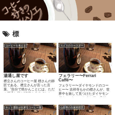
標
コーヒーを考える
スイスのロースター
湯通し屋です
フェラリー〜Ferrari
Caffé〜
襟立さんのコーヒー屋 標さんの師
匠である、襟立さんが言った言
フェラリー〜ダイヤモンドのコー
葉、”自分で焙かんことには、ただ
ヒー〜 吉祥寺もかの標さんが、世
の湯通し屋や”焙煎を自分でしない
界中を旅して見つけたダイヤモン
と本当のコーヒー屋とは言えない
ドのコーヒー、スイス フェラリー
という言葉。まだ自家焙煎なんて
の豆をいただきました。 このご縁
言葉がなかった時代、標さんはこ
に感謝。ネットをやっていてよか
ネット通販が出来るコーヒー屋
山形県の自家焙煎店
の言葉にショックを受...
った…。Ｉさんありがとう。 この
フェラリーの豆は...