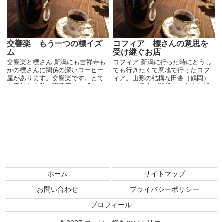
交響楽 もう一つの標イズ
コフィア 標さんの意思を
ム
受け継ぐお店
交響楽と標さん 新潟にも吉祥寺も
コフィア 新潟に行った時にどうし
かの標さんに関係の深いコーヒー
ても行きたくて意地で行ったコフ
屋があります。交響楽です。とて
ィア。山形の結構な田舎（鶴岡）
も素敵な内装の喫茶店って感じの
にあって電車の関係上、あまり滞
お店。交響楽という名前だけあっ
在できませんでしたが、行って悔
てクラシックがお好きなんでしょ
いなし！ ここコフィアのマスター
う。でも店内の音楽は小さな音で
門脇さんは、伝説的なコーヒー
ひかえめ。落ち着きがあ...
屋、吉祥寺もかの標さん...
ホーム
サイトマップ
お問い合わせ
プライバシーポリシー
プロフィール