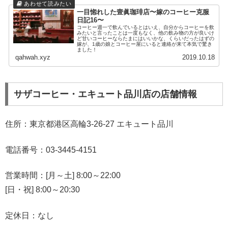
一目惚れした壹眞珈琲店〜嫁のコーヒー克服
日記16〜
コーヒー週一で飲んでいるとはいえ、自分からコーヒーを飲
みたいと言ったことは一度もなく、他の飲み物の方が良いけ
ど甘いコーヒーならたまにはいいかな、くらいだったはずの
嫁が、1歳の娘とコーヒー屋にいると連絡が来て本気で驚き
ました！
qahwah.xyz
2019.10.18
サザコーヒー・エキュート品川店の店舗情報
住所：東京都港区高輪3-26-27 エキュート品川
電話番号：03-3445-4151
営業時間：[月～土] 8:00～22:00
[日・祝] 8:00～20:30
定休日：なし