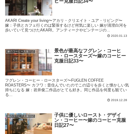
ヒー克服日記34〜
AKARI Create your living〜アカリ・クリエイト・ユア・リビング〜
嫁：子供とカフェ行くのは緊張するけど何気に楽しい 嫁が清澄白河を
歩いていて見つけたAKARI。アンティークやビンテージの...
2020.01.13
景色が最高なフグレン・コーヒ
嫁のコーヒー克服日記
ー・ロースターズ〜嫁のコーヒー
克服日記33〜
フグレン・コーヒー・ロースターズ〜FUGLEN COFFEE
ROASTERS〜 カフワ：昔住んでいたのでこの辺りを歩くと懐かしい気
持ちになる 嫁：岩井俊二作品がとても好き。同じ作品を何度も観てい
る...
2019.12.28
子供に優しいロースト・デザイ
嫁のコーヒー克服日記
ン・コーヒー〜嫁のコーヒー克服
日記27〜