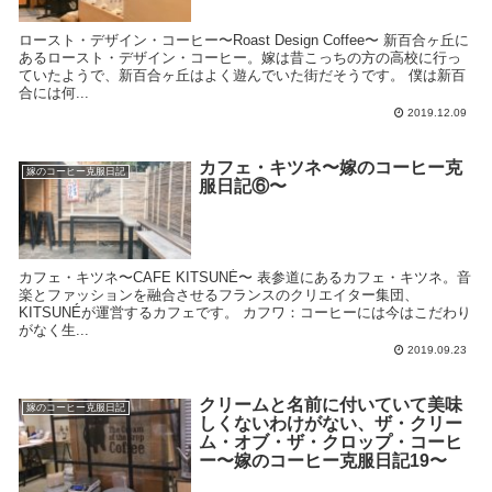
ロースト・デザイン・コーヒー〜Roast Design Coffee〜 新百合ヶ丘に
あるロースト・デザイン・コーヒー。嫁は昔こっちの方の高校に行っ
ていたようで、新百合ヶ丘はよく遊んでいた街だそうです。 僕は新百
合には何...
2019.12.09
カフェ・キツネ〜嫁のコーヒー克
嫁のコーヒー克服日記
服日記⑥〜
カフェ・キツネ〜CAFE KITSUNÉ〜 表参道にあるカフェ・キツネ。音
楽とファッションを融合させるフランスのクリエイター集団、
KITSUNÉが運営するカフェです。 カフワ：コーヒーには今はこだわり
がなく生...
2019.09.23
クリームと名前に付いていて美味
嫁のコーヒー克服日記
しくないわけがない、ザ・クリー
ム・オブ・ザ・クロップ・コーヒ
ー〜嫁のコーヒー克服日記19〜