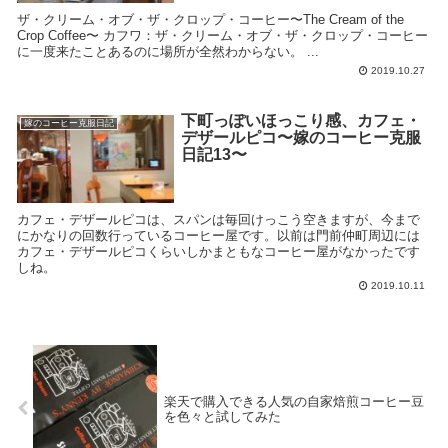
ザ・クリーム・オブ・ザ・クロップ・コーヒー〜The Cream of the
Crop Coffee〜 カフワ：ザ・クリーム・オブ・ザ・クロップ・コーヒー
に一度来たことあるのに場所が全然わからない。 ...
2019.10.27
下町っぽいほっこり感、カフェ・
嫁のコーヒー克服日記
デザールピコ〜嫁のコーヒー克服
日記13〜
カフェ・デザールピコは、スパンは毎回けっこう空きますが、今まで
にかなりの回数行っているコーヒー屋です。以前は門前仲町周辺には
カフェ・デザールピコくらいしかまともなコーヒー屋がなかったです
しね。
2019.10.11
楽天で購入できる人気の自家焙煎コーヒー豆
を色々と試してみた