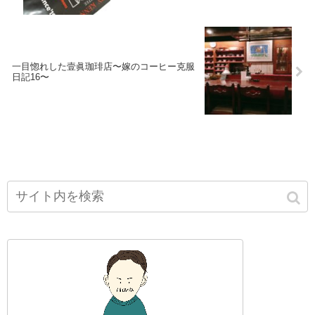
一目惚れした壹眞珈琲店〜嫁のコーヒー克服
日記16〜