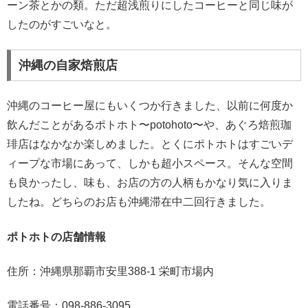
ーン茶とかの類。ただ超浅煎りにしたコーヒーと同じ味が
したのがすごいなと。
沖縄の自家焙煎店
沖縄のコーヒー屋にもいくつか行きました、以前に何度か
飲んだことがあるポトホト〜potohoto〜や、あぐろ焙煎珈
琲店はなかなか楽しめました。とくにポトホトはすごいデ
ィープな市場にあって、しかも超小スペース。そんな空間
も良かったし、味も、お店の方の人柄もかなり気に入りま
したね。どちらのお店も沖縄滞在中二回行きました。
ポトホトの店舗情報
住所：沖縄県那覇市安里388-1 栄町市場内
電話番号：098-886-3095