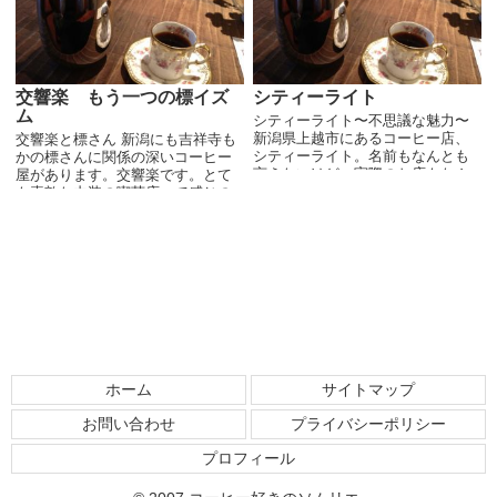
交響楽 もう一つの標イズ
シティーライト
ム
シティーライト〜不思議な魅力〜
新潟県上越市にあるコーヒー店、
交響楽と標さん 新潟にも吉祥寺も
シティーライト。名前もなんとも
かの標さんに関係の深いコーヒー
言えないけど、実際のお店もなん
屋があります。交響楽です。とて
ともいえない。特に外観。知らな
も素敵な内装の喫茶店って感じの
ければ、あえて入りたいと思う感
お店。交響楽という名前だけあっ
じではない。とってもさびれた印
てクラシックがお好きなんでしょ
象。内装はそこまででは...
う。でも店内の音楽は小さな音で
ひかえめ。落ち着きがあ...
ホーム
サイトマップ
お問い合わせ
プライバシーポリシー
プロフィール