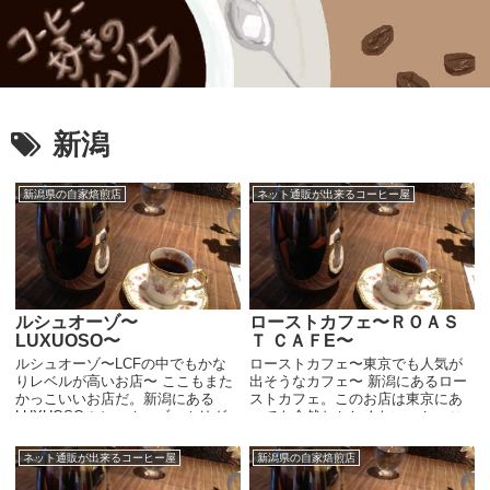
新潟
新潟県の自家焙煎店
ネット通販が出来るコーヒー屋
ルシュオーゾ〜
ローストカフェ〜ＲＯＡＳ
LUXUOSO〜
Ｔ ＣＡＦE〜
ルシュオーゾ〜LCFの中でもかな
ローストカフェ〜東京でも人気が
りレベルが高いお店〜 ここもまた
出そうなカフェ〜 新潟にあるロー
かっこいいお店だ。新潟にある
ストカフェ。このお店は東京にあ
LUXUOSOルシュオーゾ。ホリグ
っても全然おかしくない、かっこ
チさんのグループＬＣＦのお店で
いい上、クオリティも高いカフェ
すが、雑誌なんかで何度か見かけ
です。 赤と白を基調とした店内は
ネット通販が出来るコーヒー屋
新潟県の自家焙煎店
ていました。 閉店時間のギリギリ
キレイでかっこよく、それだけで
に行ったので、な...
人気のカフェになりそ...