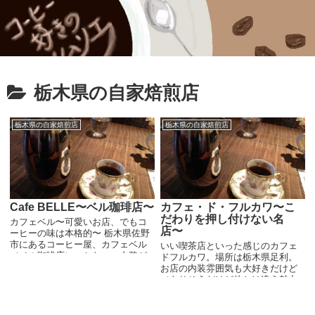
栃木県の自家焙煎店
栃木県の自家焙煎店
栃木県の自家焙煎店
Cafe BELLE〜ベル珈琲店〜
カフェ・ド・フルカワ〜こ
だわりを押し付けない名
カフェベル〜可愛いお店、でもコ
店〜
ーヒーの味は本格的〜 栃木県佐野
市にあるコーヒー屋、カフェベル
いい喫茶店といった感じのカフェ
（ベル珈琲店）。かわいい内装が
ドフルカワ。場所は栃木県足利。
いいですね。そんなかわいい感じ
お店の内装雰囲気も大好きだけど
からは考えられないほどコーヒー
（ありそうだけど他とは違う魅力
は本格的。ネルドリップです。 カ
がある）、加えてコーヒーが美味
フェベル（ベル珈...
しいから言うことない。